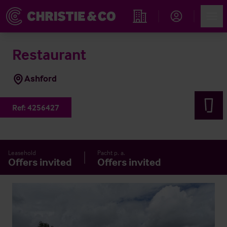
Account
Men
Immobiliensuche
Restaurant
Ashford
Ref:
4256427
Leasehold
Pacht p. a.
Offers invited
Offers invited