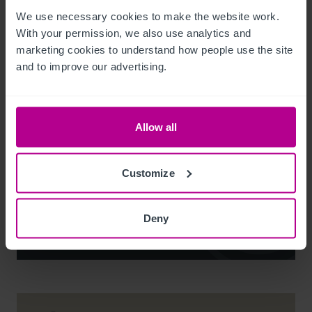
We use necessary cookies to make the website work. 
With your permission, we also use analytics and 
marketing cookies to understand how people use the site 
and to improve our advertising.
Noel Moffitt
Allow all
Senior Director - Corporate Pubs and Restaurants
+44 7713 061 594
Customize
noel.moffitt@christie.com
Deny
Kontakt