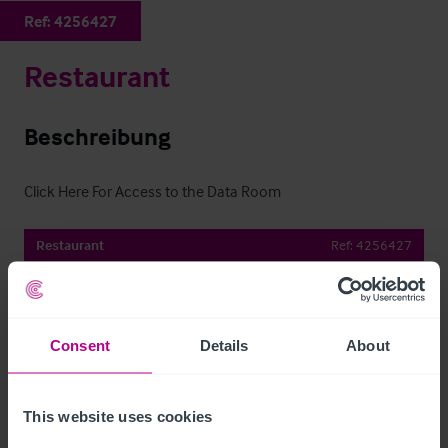
Ref:
4256427
Restaurant
Beschreibung
Click Here For Access to the Data Room
Restaurant
Ref:
4256427
Details herunterladen
Per E-Mail Teilen
Consent
Details
About
This website uses cookies
Kontaktieren Sie uns