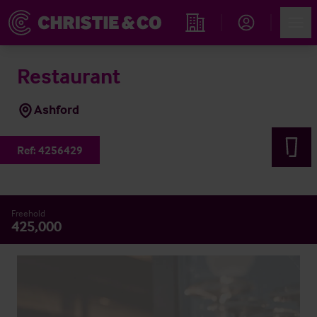
Account
Men
Immobiliensuche
Restaurant
Ashford
Ref:
4256429
Freehold
425,000