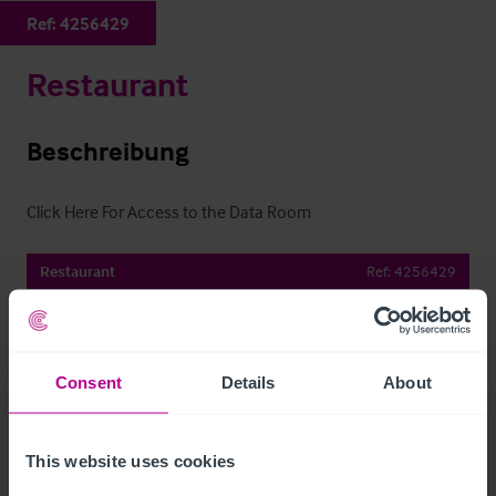
Ref:
4256429
Restaurant
Beschreibung
Click Here For Access to the Data Room
Restaurant
Ref:
4256429
Details herunterladen
Per E-Mail Teilen
Consent
Details
About
This website uses cookies
Kontaktieren Sie uns