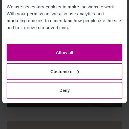
We use necessary cookies to make the website work. 
With your permission, we also use analytics and 
marketing cookies to understand how people use the site 
and to improve our advertising.
Noel Moffitt
Allow all
Senior Director - Corporate Pubs and Restaurants
+44 7713 061 594
Customize
noel.moffitt@christie.com
Deny
Kontakt