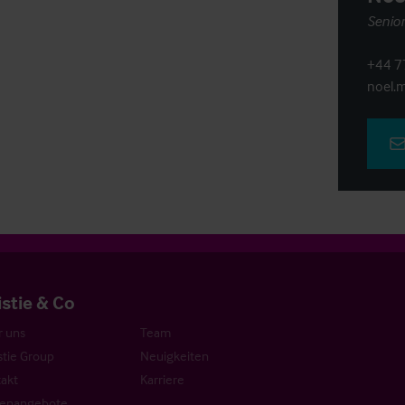
Senior
+44 7
noel.m
istie & Co
 uns
Team
stie Group
Neuigkeiten
akt
Karriere
lenangebote