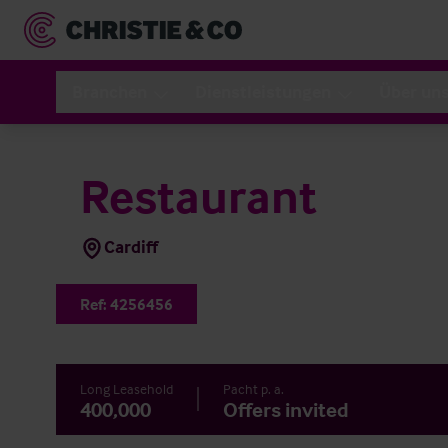
Branchen
Dienstleistungen
Über un
Restaurant
Cardiff
Ref:
4256456
Long Leasehold
Pacht p. a.
400,000
Offers invited