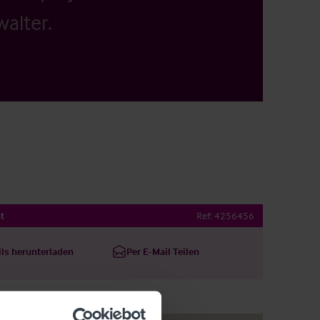
alter.
t
Ref:
4256456
ils herunterladen
Per E-Mail Teilen