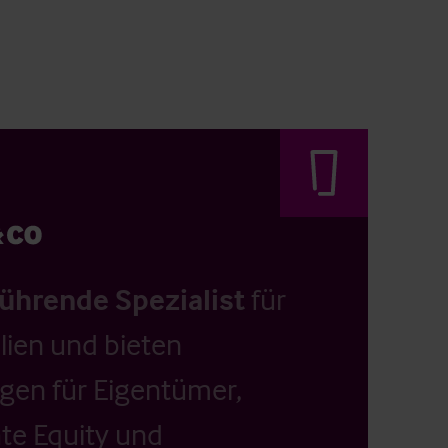
führende Spezialist
für
ien und bieten
ngen für Eigentümer,
ate Equity und