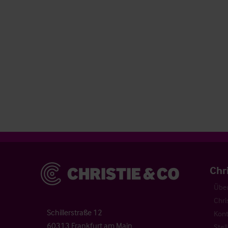
Christie & Co
Chr
Über
Chri
Schillerstraße 12
Kont
60313 Frankfurt am Main
Stel