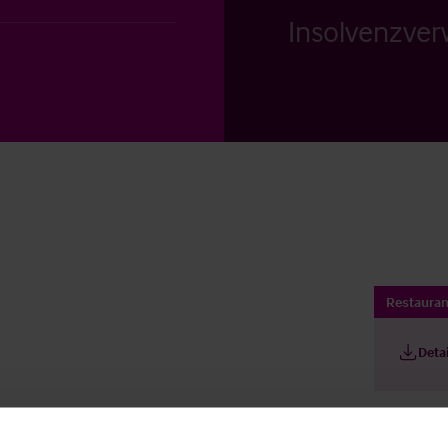
Insolvenzverw
Restauran
Deta