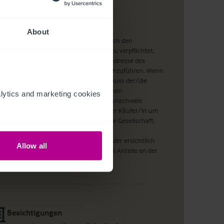
Hinweis
About
Wie Sie sicherlich wissen, sind wir nach den
Geldwäscherichtlinien gesetzlich dazu verpflichtet,
eine Überprüfung der Identität und Adresse des
Käufers bei Angebotsannahme durchzuführen. Wenn
ein Angebot angenommen wurde, muss der/die
potentielle Käufer/in mindestens einen
ytics and marketing cookies 
Identitätsnachweis und einen Adressnachweis
vorlegen. Handelt es sich bei dem/der Käufer/in um
eine im Handelsregister eingetragene Gesellschaft,
benötigen wir darüber hinaus eine
unternehmerische Darstellung, aus der ersichtlich
Allow all
wird, welche Personen mehr als 25 % Anteile an der
Gesellschaft besitzen.
Besichtigungen