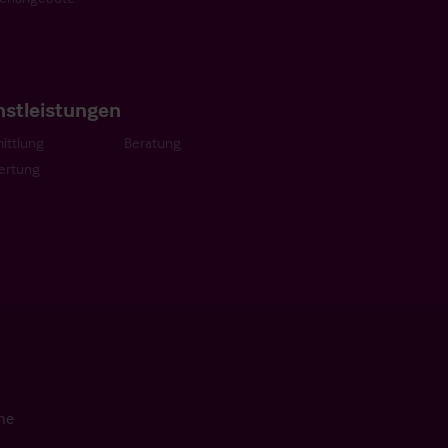
nstleistungen
ittlung
Beratung
ertung
che