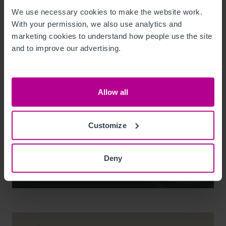
We use necessary cookies to make the website work. 
With your permission, we also use analytics and 
marketing cookies to understand how people use the site 
and to improve our advertising.
Noel Moffitt
Allow all
Senior Director - Corporate Pubs and Restaurants
+44 7713 061 594
Customize
noel.moffitt@christie.com
Deny
Kontakt