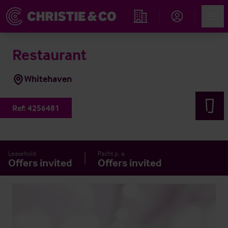
Account
Men
Immobiliensuche
Restaurant
Whitehaven
Ref:
4256481
Leasehold
Pacht p. a.
Offers invited
Offers invited