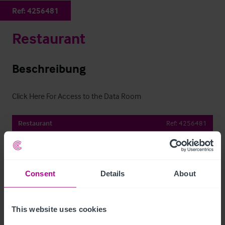
Ref:
4256481
Restaurant
Beschreibung
Click Here For Access to the Data Room
Restaurant
Ref:
4256481
Details herunterladen
Per E-Mail Teilen
Consent
Details
About
This website uses cookies
Kontaktieren Sie uns