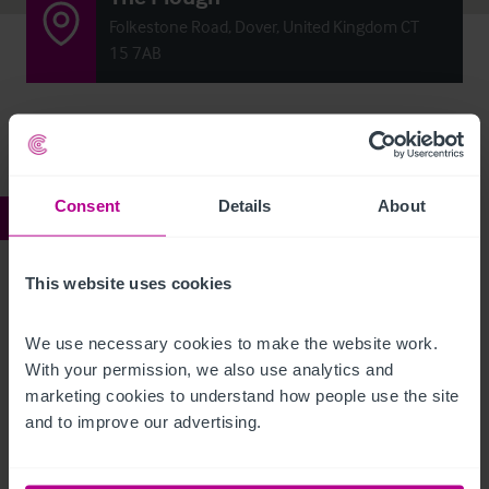
Folkestone Road, Dover, United Kingdom CT
15 7AB
Consent
Details
About
Ref:
4256485
The Plough
This website uses cookies
Beschreibung
We use necessary cookies to make the website work. 
With your permission, we also use analytics and 
marketing cookies to understand how people use the site 
Click Here For Access to the Data Room
and to improve our advertising.
Restaurant
Ref:
4256485