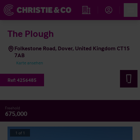
Account
Men
Immobiliensuche
The Plough
Folkestone Road, Dover, United Kingdom CT15
7AB
Karte ansehen
Ref:
4256485
Freehold
675,000
1
of
1