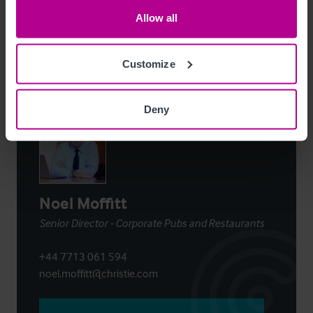
Allow all
Per E-Mail Teilen
Customize
Kontaktieren Sie uns
Deny
Noel Moffitt
Senior Director - Corporate Pubs and Restaurants
+44 7713 061 594
noel.moffitt@christie.com