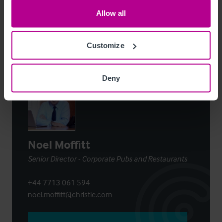
Allow all
Per E-Mail Teilen
Customize
Kontaktieren Sie uns
Deny
Noel Moffitt
Senior Director - Corporate Pubs and Restaurants
+44 7713 061 594
noel.moffitt@christie.com