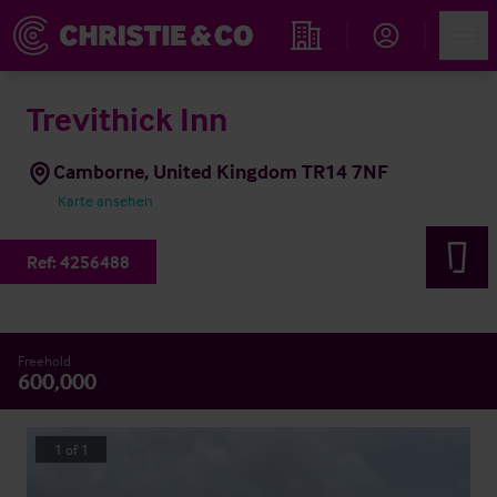
Account
Men
Immobiliensuche
Trevithick Inn
Camborne, United Kingdom TR14 7NF
Karte ansehen
Ref:
4256488
Freehold
600,000
1
of
1