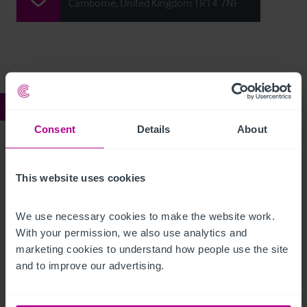
Camborne, United Kingdom TR14 7NF
Ref:
4256488
Consent
Details
About
Trevithick Inn
This website uses cookies
Beschreibung
We use necessary cookies to make the website work. 
Click Here For Access to the Data Room
With your permission, we also use analytics and 
marketing cookies to understand how people use the site 
Restaurant
Ref:
4256488
and to improve our advertising.
Details herunterladen