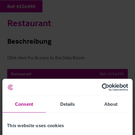
Ref:
4256490
Restaurant
Beschreibung
Click Here For Access to the Data Room
Restaurant
Ref:
4256490
Details herunterladen
Per E-Mail Teilen
Consent
Details
About
This website uses cookies
Kontaktieren Sie uns