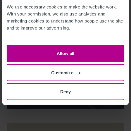
We use necessary cookies to make the website work. 
With your permission, we also use analytics and 
marketing cookies to understand how people use the site 
and to improve our advertising.
Noel Moffitt
Allow all
Senior Director - Corporate Pubs and Restaurants
+44 7713 061 594
Customize
noel.moffitt@christie.com
Deny
Kontakt