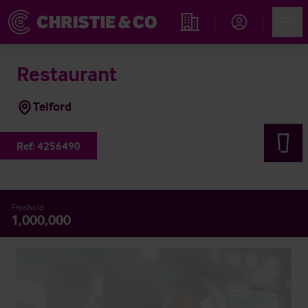
Account
Men
Immobiliensuche
Restaurant
Telford
Ref:
4256490
Freehold
1,000,000