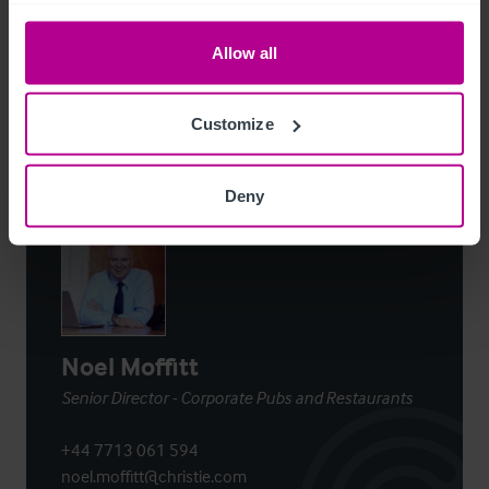
Details herunterladen
Allow all
Per E-Mail Teilen
Customize
Kontaktieren Sie uns
Deny
Noel Moffitt
Senior Director - Corporate Pubs and Restaurants
+44 7713 061 594
noel.moffitt@christie.com