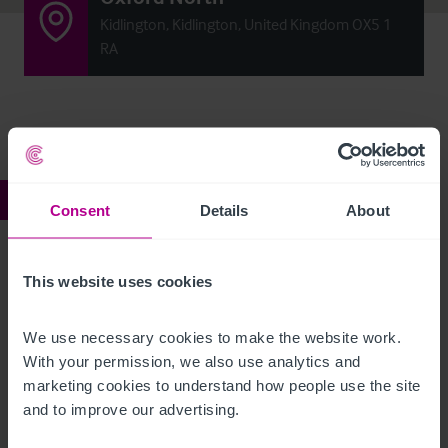
Kidlington, Kidlington, United Kingdom OX5 1
RA
Ref:
4256498
Consent
Details
About
Oxford North
This website uses cookies
Beschreibung
We use necessary cookies to make the website work. 
With your permission, we also use analytics and 
Click Here For Access to the Data Room
marketing cookies to understand how people use the site 
and to improve our advertising.
Restaurant
Ref:
4256498