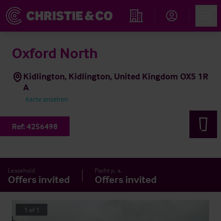
Account
Men
Immobiliensuche
Oxford North
Kidlington, Kidlington, United Kingdom OX5 1R
A
Karte ansehen
Ref:
4256498
Leasehold
Pacht p. a.
Offers invited
Offers invited
1
of
1