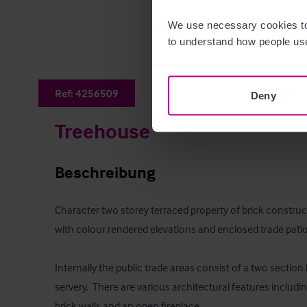
We use necessary cookies to
to understand how people use
Ref:
4256509
Deny
Treehouse
Beschreibung
Character two storey terraced property of brick construct
with colour rendered elevations and enclosed trade patio 
Internally the public trade areas consist of a two section
servery.  There are various architectural features includi
brick walls and an open fireplace.
