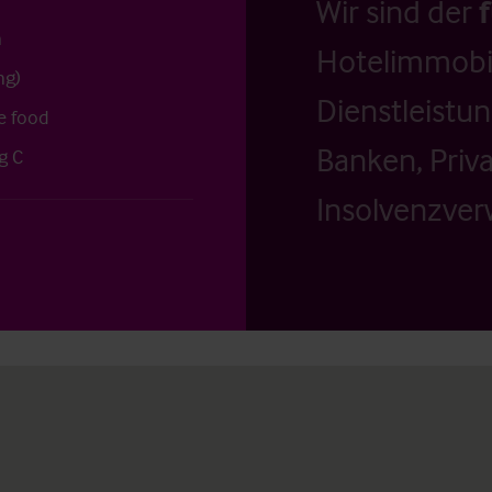
Wir sind der
n
Hotelimmobil
ng)
Dienstleistu
e food
Banken, Priv
g C
Insolvenzverw