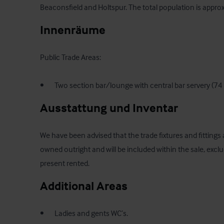
Beaconsfield and Holtspur. The total population is appro
Innenräume
Public Trade Areas:

•       Two section bar/lounge with central bar servery (74 
Ausstattung und Inventar
We have been advised that the trade fixtures and fittings a
owned outright and will be included within the sale, exclud
present rented.
Additional Areas
•       Ladies and gents WC’s.
