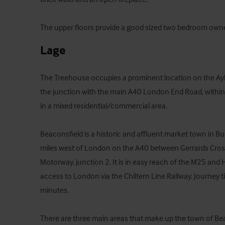
The upper floors provide a good sized two bedroom ow
Lage
The Treehouse occupies a prominent location on the Ayl
the junction with the main A40 London End Road, within 
in a mixed residential/commercial area. 

Beaconsfield is a historic and affluent market town in B
miles west of London on the A40 between Gerrards Cro
Motorway, junction 2. It is in easy reach of the M25 and H
access to London via the Chiltern Line Railway. Journey 
minutes.

There are three main areas that make up the town of Bea