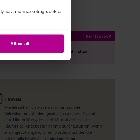
ytics and marketing cookies 
 two storey property
Ref:
4256509
Allow all
ils herunterladen
Per E-Mail Teilen
Hinweis
Wie Sie sicherlich wissen, sind wir nach den
Geldwäscherichtlinien gesetzlich dazu verpflichtet,
eine Überprüfung der Identität und Adresse des
Käufers bei Angebotsannahme durchzuführen. Wenn
ein Angebot angenommen wurde, muss der/die
potentielle Käufer/in mindestens einen