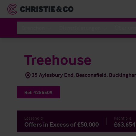
Branchen
Dienstleistungen
Über un
Treehouse
35 Aylesbury End, Beaconsfield, Buckingh
Ref:
4256509
Leasehold
Pacht p. a.
Offers in Excess of £50,000
£63,654