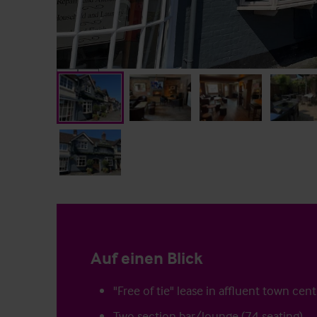
Auf einen Blick
"Free of tie" lease in affluent town cent
Two section bar/lounge (74 seating)