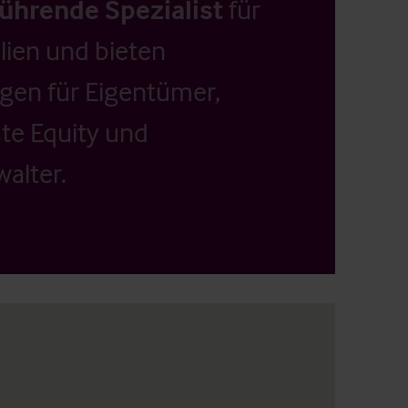
führende Spezialist
für
ien und bieten
ngen für Eigentümer,
ate Equity und
alter.