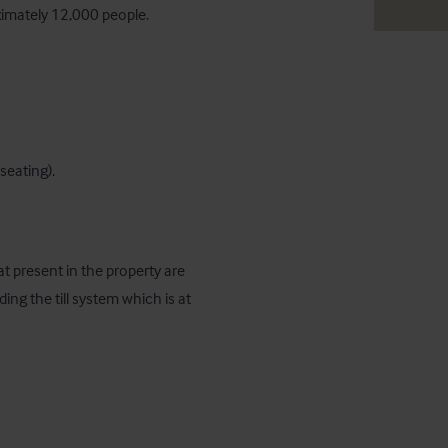
ximately 12,000 people.
seating).
t present in the property are 
ing the till system which is at 