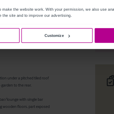
 make the website work. With your permission, we also use anal
 the site and to improve our advertising.
Character
Customize
Deta
ion under a pitched tiled roof 
garden to the rear.

 bar/lounge with single bar 
ng wooden floors, part exposed 