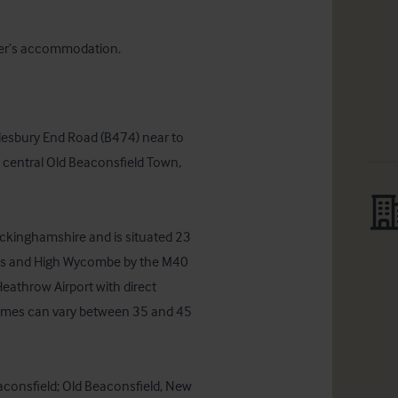
ner’s accommodation.
esbury End Road (B474) near to 
central Old Beaconsfield Town, 
uckinghamshire and is situated 23 
ss and High Wycombe by the M40 
eathrow Airport with direct 
times can vary between 35 and 45 
consfield; Old Beaconsfield, New 