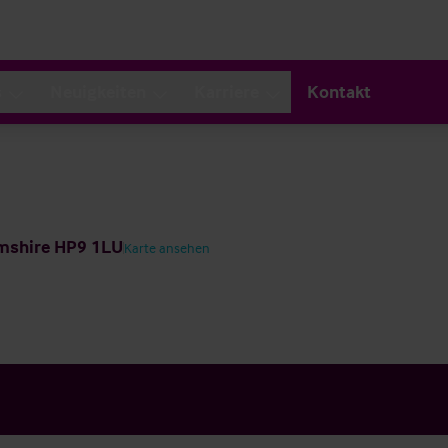
s
Neuigkeiten
Karriere
Kontakt
amshire HP9 1LU
Karte ansehen