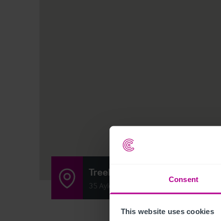
Treehouse
Consent
35 Aylesbury End, Beaconsfield, Buckin
This website uses cookies