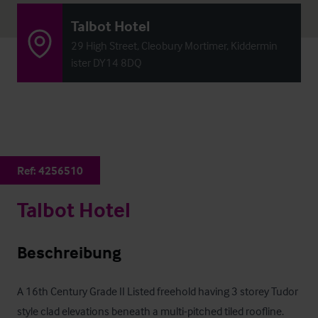
Talbot Hotel
29 High Street, Cleobury Mortimer, Kiddermin
ister DY14 8DQ
Ref:
4256510
Talbot Hotel
Beschreibung
A 16th Century Grade II Listed freehold having 3 storey Tudor 
style clad elevations beneath a multi-pitched tiled roofline.