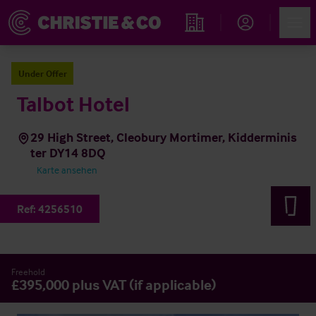
Account
Men
Immobiliensuche
Under Offer
Talbot Hotel
29 High Street, Cleobury Mortimer, Kidderminis
ter DY14 8DQ
Karte ansehen
Ref:
4256510
Freehold
£395,000 plus VAT (if applicable)