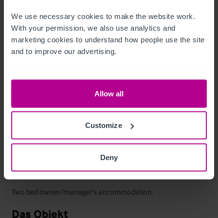
Ancillary Areas
We use necessary cookies to make the website work. 
With your permission, we also use analytics and 
marketing cookies to understand how people use the site 
Split level trade kitchen, two vault cellar with beer drop, and 
and to improve our advertising.
ladies & gents wc's.

The property utilises propane gas for cooking and heating.
Allow all
Zimmer
Customize
Guest accommodation comprising 7 double and 1 twin 
bedrooms, all with en suite facilities.
Deny
Betreiberwohnung
Two bed owner/manager's accommodation.
Das Objekt