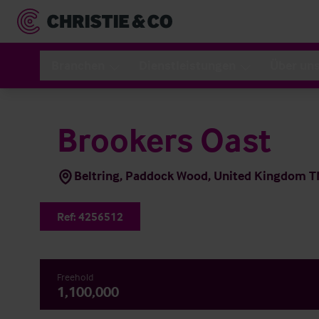
Branchen
Dienstleistungen
Über un
Brookers Oast
Beltring, Paddock Wood, United Kingdom 
Ref:
4256512
Freehold
1,100,000