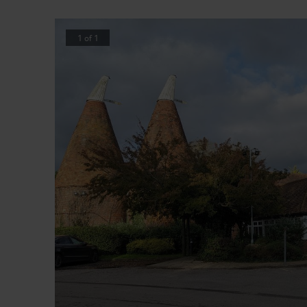
1
of
1