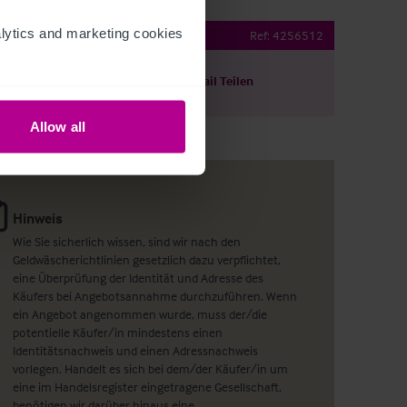
ytics and marketing cookies 
e site in Kent
Ref:
4256512
ils herunterladen
Per E-Mail Teilen
Allow all
Hinweis
Wie Sie sicherlich wissen, sind wir nach den
Geldwäscherichtlinien gesetzlich dazu verpflichtet,
eine Überprüfung der Identität und Adresse des
Käufers bei Angebotsannahme durchzuführen. Wenn
ein Angebot angenommen wurde, muss der/die
potentielle Käufer/in mindestens einen
Identitätsnachweis und einen Adressnachweis
vorlegen. Handelt es sich bei dem/der Käufer/in um
eine im Handelsregister eingetragene Gesellschaft,
benötigen wir darüber hinaus eine