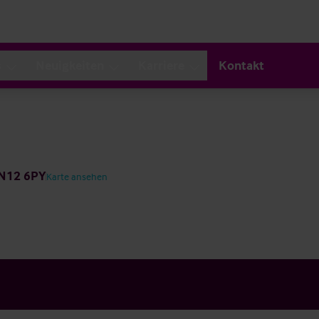
s
Neuigkeiten
Karriere
Kontakt
TN12 6PY
Karte ansehen