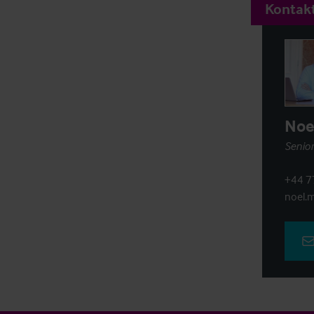
Kontakt
Noe
Senior
+44 7
noel.m