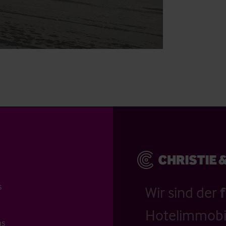
s
Wir sind der
Hotelimmobil
ns