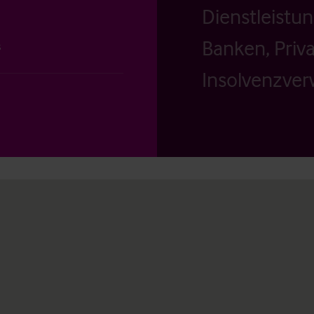
Dienstleistu
Banken, Priv
s
Insolvenzverw