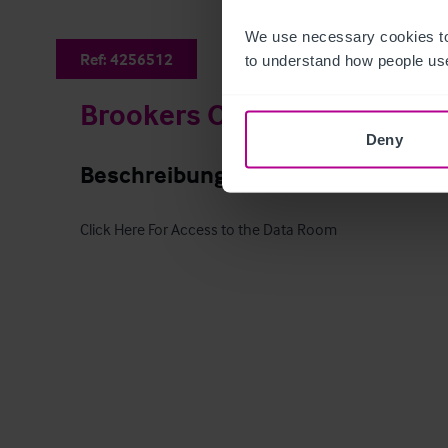
We use necessary cookies to
Ref:
4256512
to understand how people use
Brookers Oast
Deny
Beschreibung
Click Here For Access to the Data Room