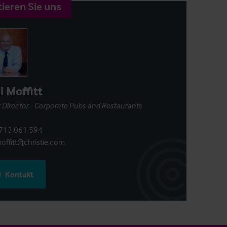
ieren Sie uns
l Moffitt
 Director - Corporate Pubs and Restaurants
713 061 594
offitt@christie.com
Kontakt