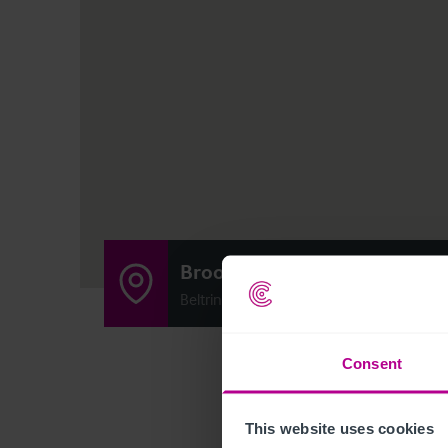
Brookers Oast
Beltring, Paddock Wood, United Kingdo
Consent
This website uses cookies