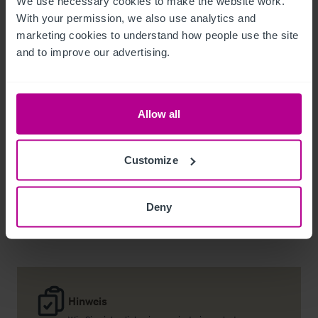
We use necessary cookies to make the website work. 
With your permission, we also use analytics and 
marketing cookies to understand how people use the site 
and to improve our advertising.
Noel Moffitt
Senior Director - Corporate Pubs and Restaurants
Allow all
+44 7713 061 594
noel.moffitt@christie.com
Customize
Kontakt
Deny
Hinweis