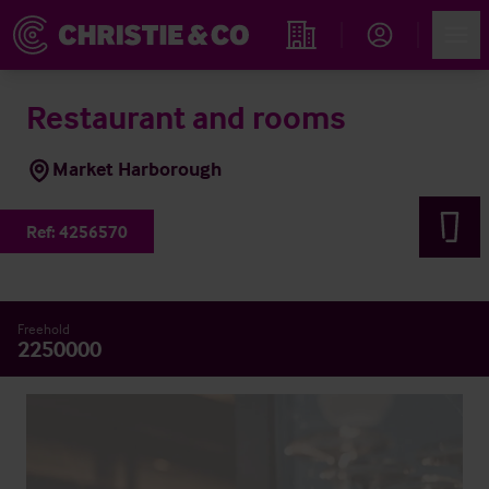
Account
Men
Immobiliensuche
Restaurant and rooms
Market Harborough
Ref:
4256570
Freehold
2250000