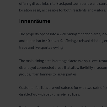
offering direct links into Blackpool town centre and surr
location easily accessible for both residents and visitors.
Innenräume
The property opens into a welcoming reception area, lead
and sports bar (c.40 covers), offering a relaxed drinking 
trade and live sports viewing.

The main dining area is arranged across a split-level resta
distinct yet connected areas that allow flexibility in ac
groups, from families to larger parties. 

Customer facilities are well catered for with two sets of c
disabled WC with baby change facilities. 
