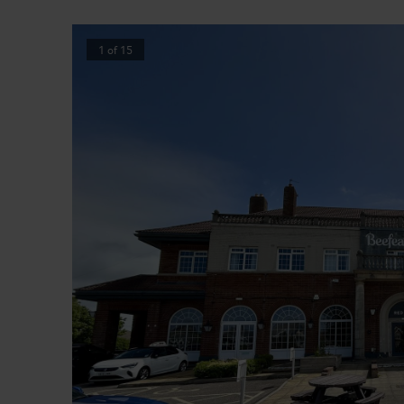
1
of
15