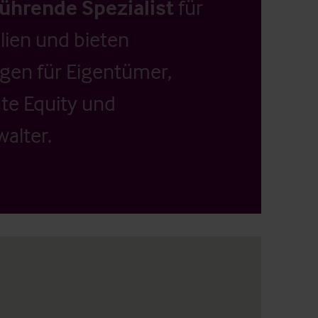
führende Spezialist
für
ien und bieten
ngen für Eigentümer,
ate Equity und
alter.