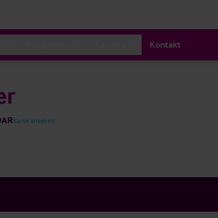
s
Neuigkeiten
Karriere
Kontakt
er
 0AR
Karte ansehen