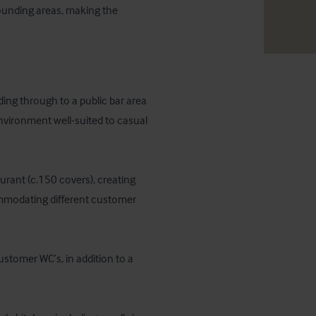
ounding areas, making the 
ing through to a public bar area 
environment well-suited to casual 
urant (c.150 covers), creating 
commodating different customer 
ustomer WC’s, in addition to a 