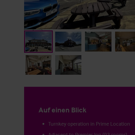
Auf einen Blick
Turnkey operation in Prime Location
Adjacent to Premier Inn (93 rooms)