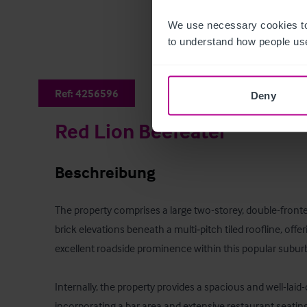
We use necessary cookies to
to understand how people use
Ref:
4256596
Deny
Red Lion Beefeater
Beschreibung
The property comprises a large two-storey, double-fronted 
brick elevations beneath a multi‑pitch tiled roofline, offe
excellent roadside prominence within this popular suburb
Internally, the property provides a spacious and well-laid-
incorporating a bar area and extensive restaurant seating.