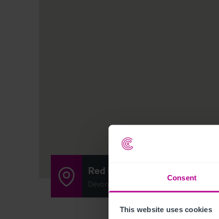
Red Lion Beefeater
Consent
Devonshire Road, Bispham, Blackpool F
This website uses cookies