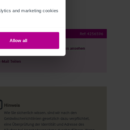
ytics and marketing cookies 
Bar and Restaurant
Ref:
4256596
Allow all
ils herunterladen
Grundriss ansehen
E-Mail Teilen
Hinweis
Wie Sie sicherlich wissen, sind wir nach den
Geldwäscherichtlinien gesetzlich dazu verpflichtet,
eine Überprüfung der Identität und Adresse des
Käufers bei Angebotsannahme durchzuführen. Wenn