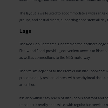
The layout is well-suited to accommodate a wide range of
groups, and casual diners, supporting consistent all-day 
Lage
The Red Lion Beefeater is located on the northern edge of
Fleetwood Road, providing convenient access to Blackpo
as well as connections to the M55 motorway. 

The site sits adjacent to the Premier Inn Blackpool hotel a
predominantly residential area, with nearby local shops, 
amenities. 

It is also within easy reach of Blackpool’s seafront and p
transport is readily accessible, with regular bus services 