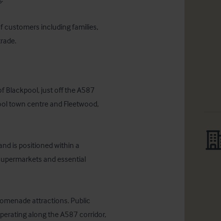
 customers including families, 
trade.
 Blackpool, just off the A587 
ol town centre and Fleetwood, 
nd is positioned within a 
supermarkets and essential 
romenade attractions. Public 
operating along the A587 corridor, 