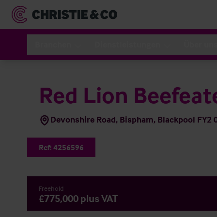
Branchen
Dienstleistungen
Über un
Red Lion Beefeat
Devonshire Road, Bispham, Blackpool FY2
Ref:
4256596
Freehold
£775,000 plus VAT