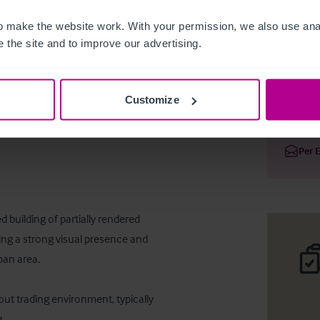
 make the website work. With your permission, we also use anal
 the site and to improve our advertising.
Freehold 
Customize
Deta
Per 
building of partially rendered 
ring a strong visual presence and 
an area.

out trading environment, typically 
 
