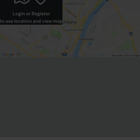
Login
or
Register
to see location and view map