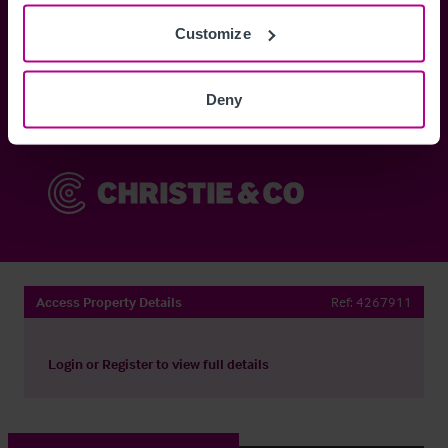
Customize
Anmelden
Deny
Sie haben bereits ein Konto?
Jetzt anmelden
Access Property Details
Ref:
4267911
Login
or
Register
to view full details