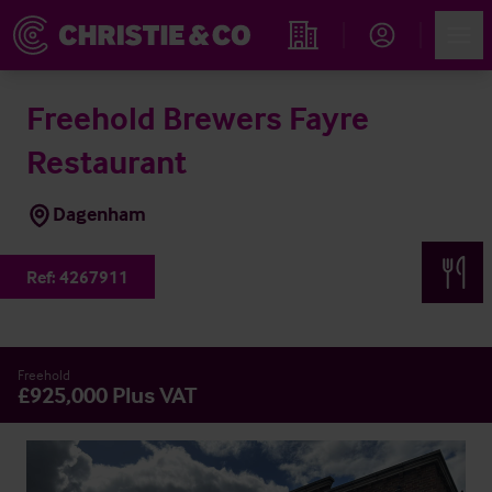
Account
Men
Immobiliensuche
Freehold Brewers Fayre
Restaurant
Dagenham
Ref:
4267911
Freehold
£925,000 Plus VAT