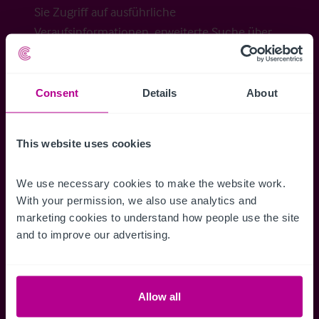
Sie Zugriff auf ausführliche
Veraufsinformationen, erweiterte Suche über
Kartenansicht sowie die Möglichkeit
Suchkriterien zu speichern und
Benachrichtigungen für neuen Objekten zu
Consent
Details
About
erhalten.
This website uses cookies
We use necessary cookies to make the website work. 
Zugriff auf alle
Speichern Si
With your permission, we also use analytics and 
marketing cookies to understand how people use the site 
Informationen
Suchkriteri
and to improve our advertising.
Erhalten Sie Zugriff auf alle
Durch das Speich
Verkaufsmandate - exklusiv für
Suchkriterien kö
Mitglieder.
und einfach jeder
zugreifen und die
Allow all