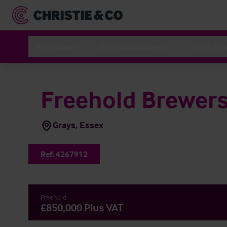
Branchen
Dienstleistungen
Über un
Freehold Brewers
Grays, Essex
Ref:
4267912
Freehold
£850,000 Plus VAT