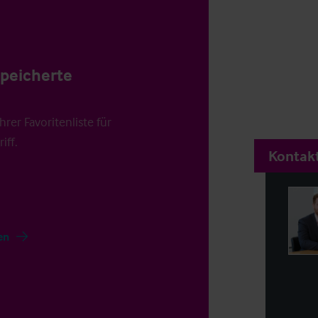
speicherte
rer Favoritenliste für
iff.
Kontakt
en