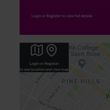
Login
or
Register
to view full details
Login
or
Register
to see location and view map