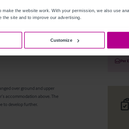
 make the website work. With your permission, we also use anal
 the site and to improve our advertising.
Golf Inn 
Customize
Deta
Per 
ranged over ground and upper 
ner’s accommodation above. The 
pe to develop further.