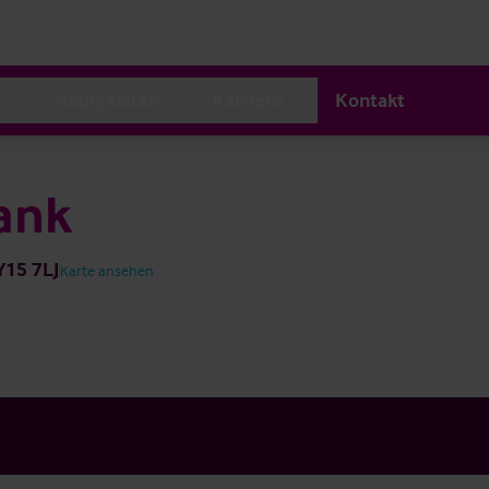
s
Neuigkeiten
Karriere
Kontakt
ank
Y15 7LJ
Karte ansehen