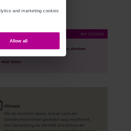
ytics and marketing cookies 
@ Ladybank
Ref:
5255056
Allow all
ils herunterladen
Grundriss ansehen
E-Mail Teilen
Hinweis
Wie Sie sicherlich wissen, sind wir nach den
Geldwäscherichtlinien gesetzlich dazu verpflichtet,
eine Überprüfung der Identität und Adresse des
Käufers bei Angebotsannahme durchzuführen. Wenn