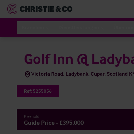
Branchen
Dienstleistungen
Über un
Golf Inn @ Ladyb
Victoria Road, Ladybank, Cupar, Scotland K
Ref:
5255056
Freehold
Guide Price - £395,000