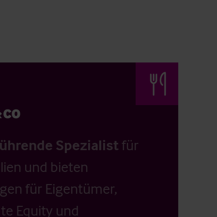
führende Spezialist
für
ien und bieten
ngen für Eigentümer,
ate Equity und