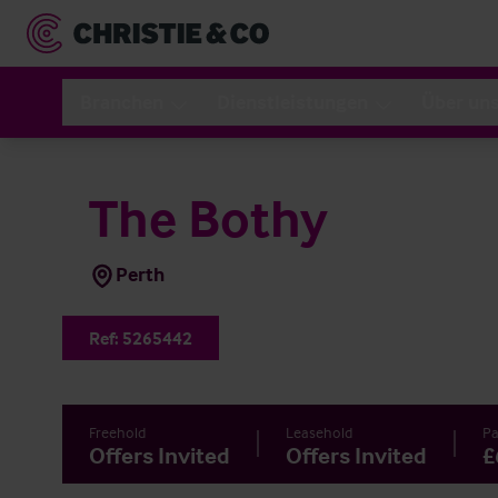
Branchen
Dienstleistungen
Über un
The Bothy
Perth
Ref:
5265442
Freehold
Leasehold
Pa
Offers Invited
Offers Invited
£