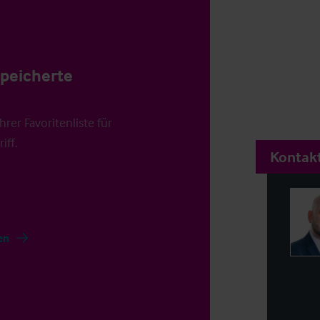
speicherte
rer Favoritenliste für
iff.
Kontakt
en