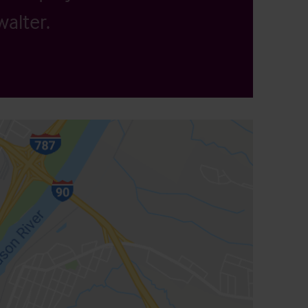
alter.