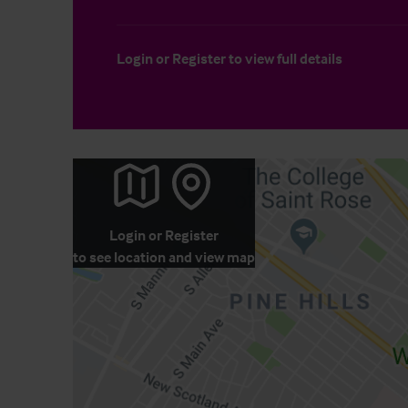
Login
or
Register
to view full details
Login
or
Register
to see location and view map