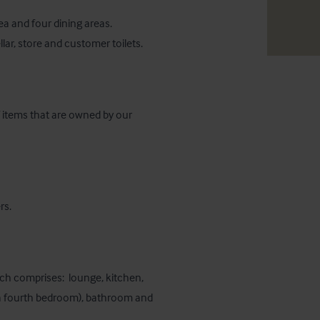
a and four dining areas.  
lar, store and customer toilets.
f items that are owned by our 
rs.
h comprises:  lounge, kitchen, 
a fourth bedroom), bathroom and 