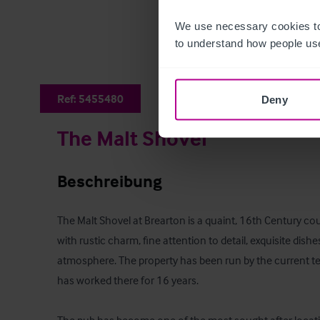
We use necessary cookies to
to understand how people use
Ref:
5455480
Deny
The Malt Shovel
Beschreibung
The Malt Shovel at Brearton is a quaint, 16th Century cou
with rustic charm, fine attention to detail, exquisite dish
atmosphere. The property has been run by the current ten
has worked there for 16 years. 
