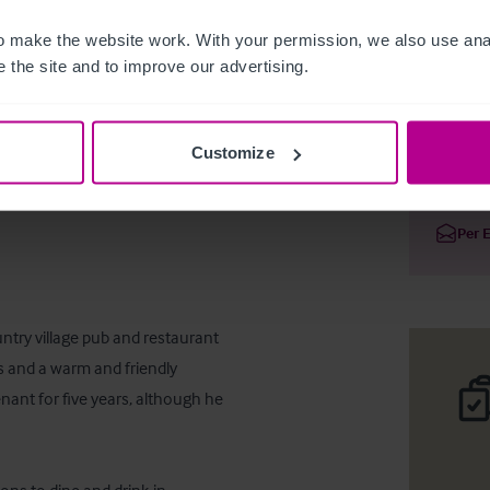
 make the website work. With your permission, we also use anal
 the site and to improve our advertising.
Freehold 
Customize
Deta
Per 
ntry village pub and restaurant 
es and a warm and friendly 
ant for five years, although he 