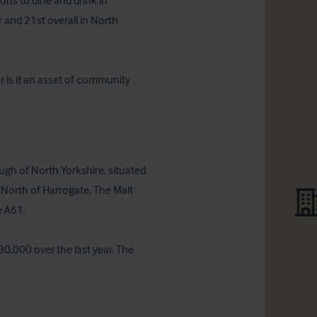
ns to dine and drink in 
and 21st overall in North 
or is it an asset of community 
ough of North Yorkshire, situated 
North of Harrogate. The Malt 
 A61. 

0,000 over the last year. The 