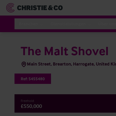
Branchen
Dienstleistungen
Über un
The Malt Shovel
Main Street, Brearton, Harrogate, United 
Ref:
5455480
Freehold
£550,000