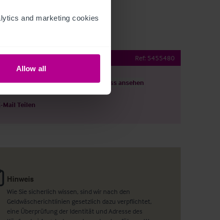
ytics and marketing cookies 
Pub
Ref:
5455480
Allow all
ils herunterladen
Grundriss ansehen
E-Mail Teilen
Hinweis
Wie Sie sicherlich wissen, sind wir nach den
Geldwäscherichtlinien gesetzlich dazu verpflichtet,
eine Überprüfung der Identität und Adresse des