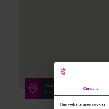
The Malt Shovel
Consent
Main Street, Brearton, Harrogate, Unite
This website uses cookies