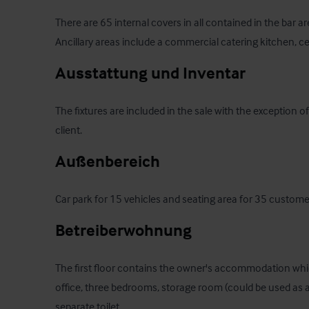
There are 65 internal covers in all contained in the bar are
Ancillary areas include a commercial catering kitchen, cel
Ausstattung und Inventar
The fixtures are included in the sale with the exception o
client.
Außenbereich
Car park for 15 vehicles and seating area for 35 custome
Betreiberwohnung
The first floor contains the owner's accommodation whic
office, three bedrooms, storage room (could be used as 
separate toilet.
