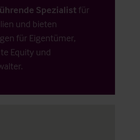
führende Spezialist
für
ien und bieten
ngen für Eigentümer,
ate Equity und
alter.