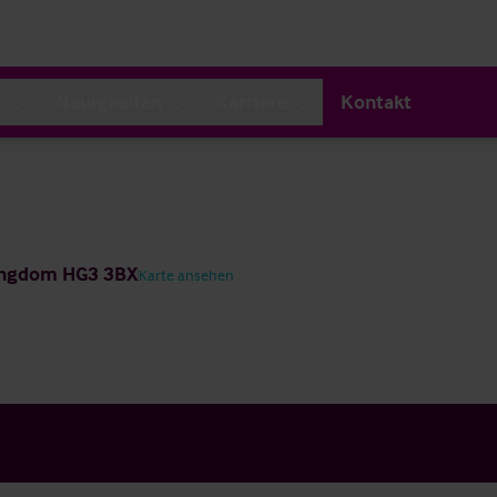
s
Neuigkeiten
Karriere
Kontakt
Kingdom HG3 3BX
Karte ansehen