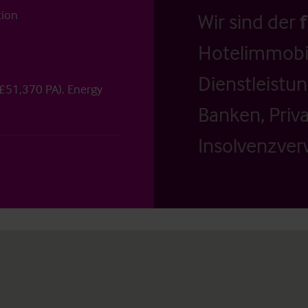
tion
Wir sind der
Hotelimmobil
Dienstleistu
(£51,370 PA). Energy
Banken, Priv
Insolvenzverw