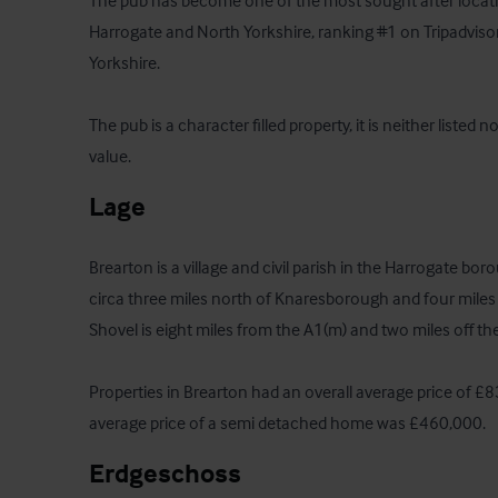
The pub has become one of the most sought after locatio
Harrogate and North Yorkshire, ranking #1 on Tripadvisor 
Yorkshire. 

The pub is a character filled property, it is neither listed n
value.
Lage
Brearton is a village and civil parish in the Harrogate bor
circa three miles north of Knaresborough and four miles 
Shovel is eight miles from the A1(m) and two miles off the
Properties in Brearton had an overall average price of £83
average price of a semi detached home was £460,000.
Erdgeschoss