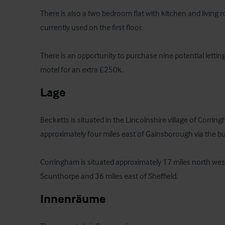
There is also a two bedroom flat with kitchen and living r
currently used on the first floor.

There is an opportunity to purchase nine potential lettin
motel for an extra £250k.
Lage
Becketts is situated in the Lincolnshire village of Corring
approximately four miles east of Gainsborough via the b
Corringham is situated approximately 17 miles north west
Scunthorpe and 36 miles east of Sheffield.
Innenräume