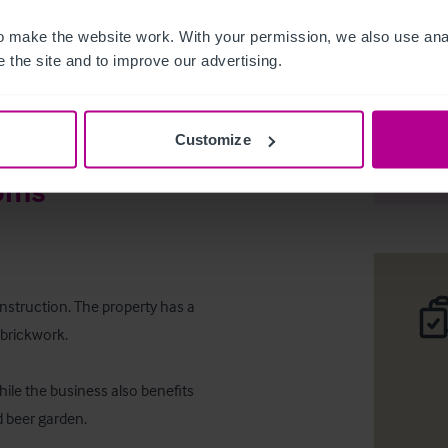
 make the website work. With your permission, we also use anal
 the site and to improve our advertising.
Main road
Customize
Deta
ooms
onstruction. The property has a 
brickwork.

ile the business also benefits 
 beer garden.
