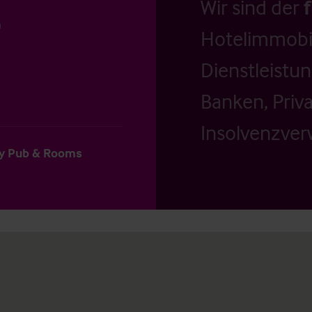
Wir sind der
n
Hotelimmobil
Dienstleistu
Banken, Priv
Insolvenzverw
ry Pub & Rooms