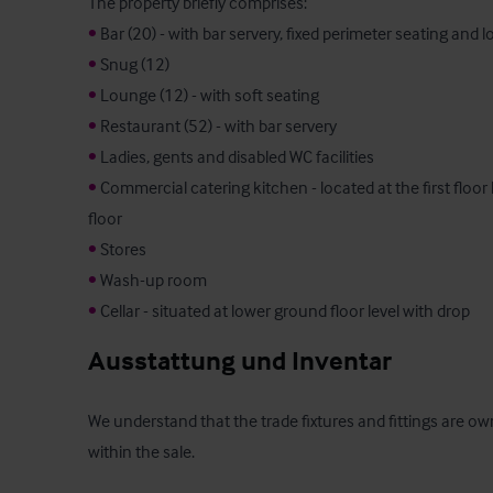
•
•
•
•
•
•
 Commercial catering kitchen - located at the first floor
•
•
•
 Cellar - situated at lower ground floor level with drop
Ausstattung und Inventar
We understand that the trade fixtures and fittings are own
within the sale.