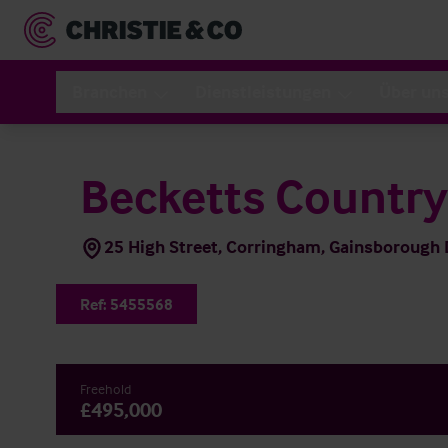
Branchen
Dienstleistungen
Über un
Becketts Countr
25 High Street, Corringham, Gainsboroug
Ref:
5455568
Freehold
£495,000