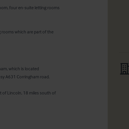
oom, four en-suite letting rooms 
g rooms which are part of the 
ham, which is located 
usy A631 Corringham road.

 of Lincoln, 18 miles south of 