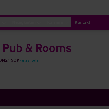
s
Neuigkeiten
Karriere
Kontakt
y Pub & Rooms
h DN21 5QP
Karte ansehen