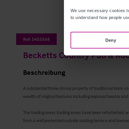
We use necessary cookies to
to understand how people use
Ref:
5455568
Deny
Becketts Country Pub & R
Beschreibung
A substantial three-storey property of traditional brick c
wealth of original features including exposed beams and 
The trading areas trading areas have been refurbished, wh
from a well presented outside seating terrace and lawned