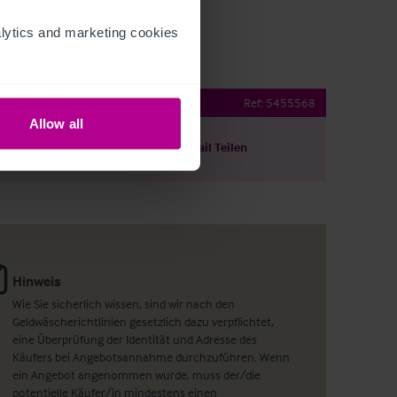
ytics and marketing cookies 
 pub & restaurant
Ref:
5455568
Allow all
ils herunterladen
Per E-Mail Teilen
Hinweis
Wie Sie sicherlich wissen, sind wir nach den
Geldwäscherichtlinien gesetzlich dazu verpflichtet,
eine Überprüfung der Identität und Adresse des
Käufers bei Angebotsannahme durchzuführen. Wenn
ein Angebot angenommen wurde, muss der/die
potentielle Käufer/in mindestens einen