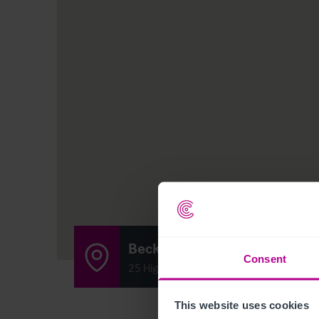
Becketts Country Pub & Ro
Consent
25 High Street, Corringham, Gainsboro
This website uses cookies