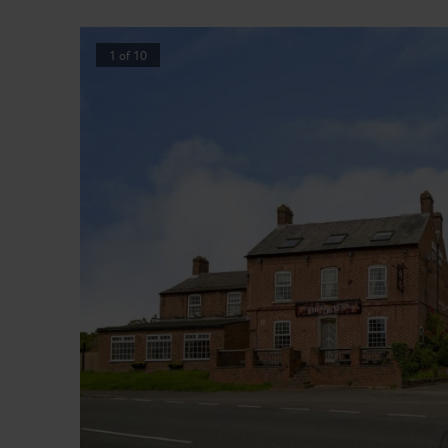
1
of
10