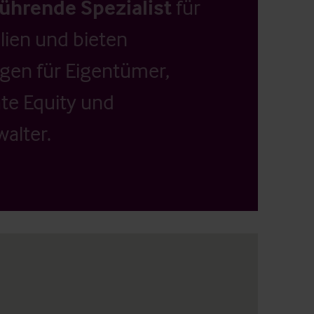
führende Spezialist
für
ien und bieten
ngen für Eigentümer,
ate Equity und
alter.