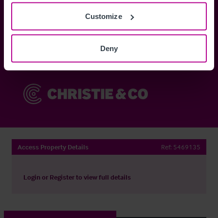
Customize
Anmelden
Deny
Sie haben bereits ein Konto?
Jetzt anmelden
Access Property Details
Ref:
5469135
Login
or
Register
to view full details