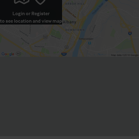
Login
or
Register
to see location and view map