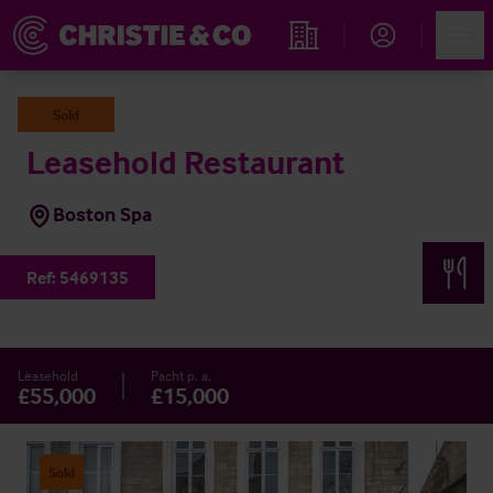
Account
Men
Immobiliensuche
Sold
Leasehold Restaurant
Boston Spa
Ref:
5469135
Leasehold
Pacht p. a.
£55,000
£15,000
Sold