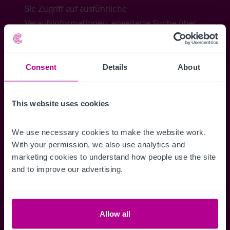
Sie Zugriff auf ausführliche
Veraufsinformationen, erweiterte Suche über
Kartenansicht sowie die Möglichkeit
Suchkriterien zu speichern und
Benachrichtigungen für neuen Objekten zu
Consent
Details
About
erhalten.
This website uses cookies
We use necessary cookies to make the website work. 
Zugriff auf alle
Speichern Si
With your permission, we also use analytics and 
marketing cookies to understand how people use the site 
Informationen
Suchkriteri
and to improve our advertising.
Erhalten Sie Zugriff auf alle
Durch das Speich
Verkaufsmandate - exklusiv für
Suchkriterien kö
Mitglieder.
und einfach jeder
zugreifen und die
Allow all