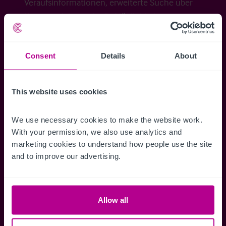
Veraufsinformationen, erweiterte Suche über
Kartenansicht sowie die Möglichkeit
Suchkriterien zu speichern und
Benachrichtigungen für neuen Objekten zu
Consent
Details
About
erhalten.
This website uses cookies
Zugriff auf alle
Speichern Si
We use necessary cookies to make the website work. 
With your permission, we also use analytics and 
Informationen
Suchkriteri
marketing cookies to understand how people use the site 
Erhalten Sie Zugriff auf alle
Durch das Speich
and to improve our advertising.
Verkaufsmandate - exklusiv für
Suchkriterien kö
Mitglieder.
und einfach jeder
zugreifen und die
Allow all