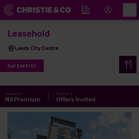
Account
Men
Immobiliensuche
Leasehold
Leeds City Centre
Ref:
5469157
Leasehold
Pacht p. a.
Nil Premium
Offers Invited