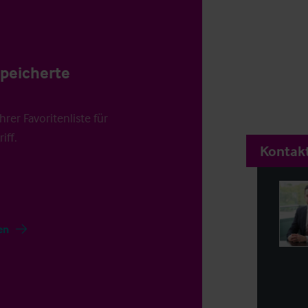
speicherte
rer Favoritenliste für
iff.
Kontakt
en