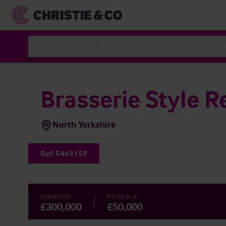
Branchen
Dienstleistungen
Über un
Brasserie Style R
North Yorkshire
Ref:
5469159
Leasehold
Pacht p. a.
£300,000
£50,000