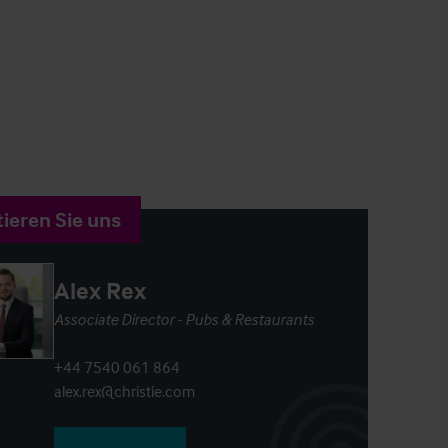
ieren Sie uns
Alex Rex
Associate Director - Pubs & Restaurants
+44 7540 061 864
alex.rex@christie.com