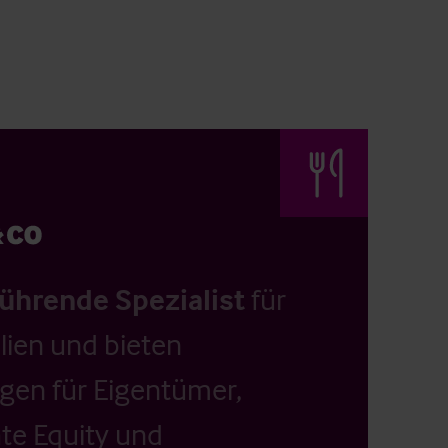
führende Spezialist
für
ien und bieten
ngen für Eigentümer,
ate Equity und