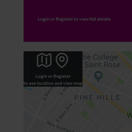
Login
or
Register
to view full details
Login
or
Register
to see location and view map