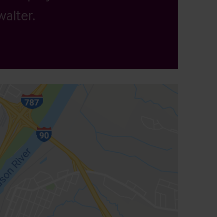
alter.