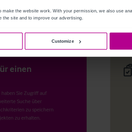
Access Pr
 make the website work. With your permission, we also use anal
cks von den
 the site and to improve our advertising.
ntfernt...
Login
o
Customize
für einen
haben Sie Zugriff auf
weiterte Suche über
uchkriterien zu speichern
ekten zu erhalten.