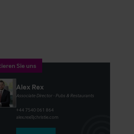
ieren Sie uns
Alex Rex
Associate Director - Pubs & Restaurants
+44 7540 061 864
alex.rex@christie.com