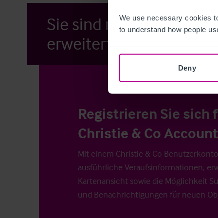
We use necessary cookies to
Sie sind nur wenige Kli
to understand how people use
erweiterten Funktionen e
Deny
Registrieren Sie sich 
Christie & Co Account
Mit einem Christie & Co Benutzerkonto 
ausführliche Veraufsinformationen, er
Kartenansicht sowie die Möglichkeit S
und Benachrichtigungen für neuen Obj