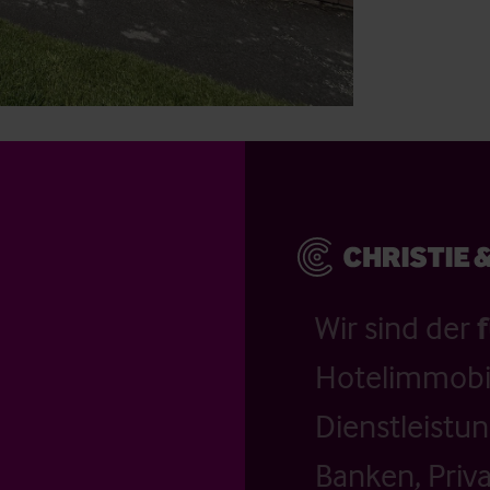
Wir sind der
Hotelimmobil
Dienstleistu
Banken, Priv