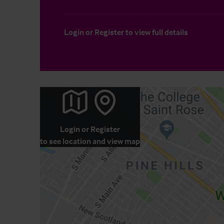
Login
or
Register
to view full details
Login
or
Register
to see location and view map