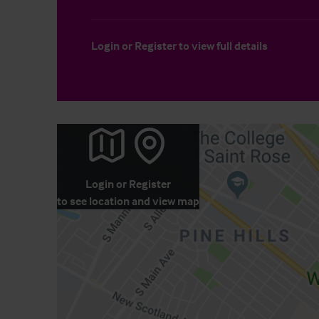
Login
or
Register
to view full details
Login
or
Register
to see location and view map