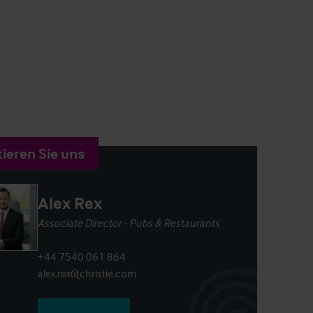
ieren Sie uns
Alex Rex
Associate Director - Pubs & Restaurants
+44 7540 061 864
alex.rex@christie.com