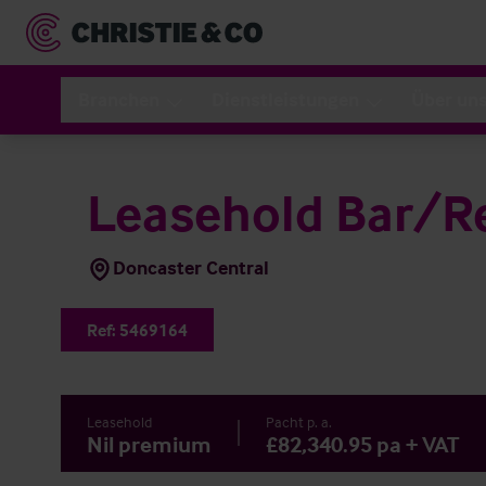
Branchen
Dienstleistungen
Über un
Leasehold Bar/R
Doncaster Central
Ref:
5469164
Leasehold
Pacht p. a.
Nil premium
£82,340.95 pa + VAT