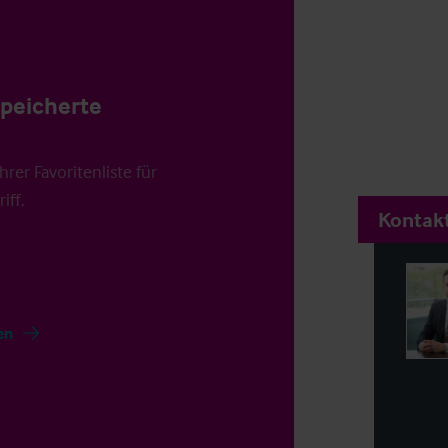
speicherte
rer Favoritenliste für
iff.
Kontakt
en