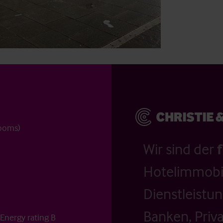
rooms)
Wir sind der
Hotelimmobil
Dienstleistu
Banken, Priv
Energy rating B