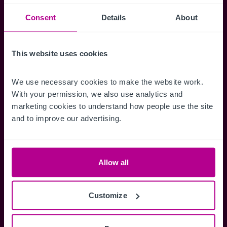
Suchkriterien zu speichern und
Benachrichtigungen für neuen Objekten zu
Consent
Details
About
erhalten.
This website uses cookies
We use necessary cookies to make the website work. 
Zugriff auf alle
Speichern Si
With your permission, we also use analytics and 
marketing cookies to understand how people use the site 
Informationen
Suchkriteri
and to improve our advertising.
Erhalten Sie Zugriff auf alle
Durch das Speich
Verkaufsmandate - exklusiv für
Suchkriterien kö
Mitglieder.
und einfach jeder
zugreifen und die
Allow all
Customize
Anmelden