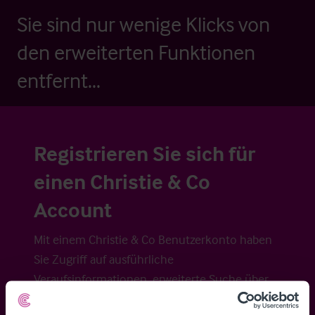
Sie sind nur wenige Klicks von
den erweiterten Funktionen
entfernt...
Registrieren Sie sich für
einen Christie & Co
Account
Mit einem Christie & Co Benutzerkonto haben
Sie Zugriff auf ausführliche
Veraufsinformationen, erweiterte Suche über
Kartenansicht sowie die Möglichkeit