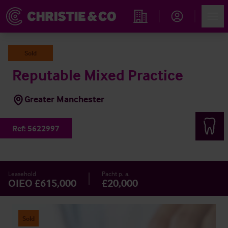
Account
Men
Immobiliensuche
Sold
Reputable Mixed Practice
Greater Manchester
Ref:
5622997
Leasehold
Pacht p. a.
OIEO £615,000
£20,000
Sold