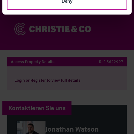
Deny
Sie haben bereits ein Konto?
Jetzt anmelden
Access Property Details
Ref:
5622997
Login
or
Register
to view full details
Kontaktieren Sie uns
Jonathan Watson