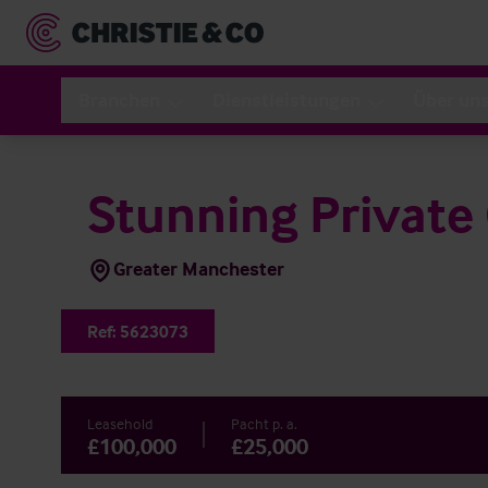
Branchen
Dienstleistungen
Über un
Stunning Private 
Greater Manchester
Ref:
5623073
Leasehold
Pacht p. a.
£100,000
£25,000