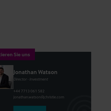
ieren Sie uns
Jonathan Watson
Director - Investment
+44 7713 061 582
jonathan.watson@christie.com