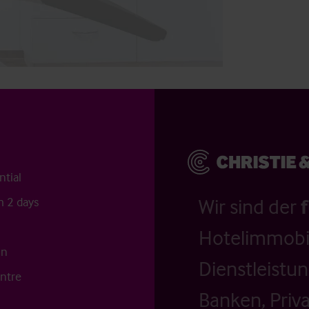
ntial
 2 days
Wir sind der
Hotelimmobil
on
Dienstleistu
entre
Banken, Priv