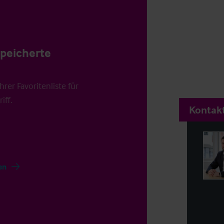
speicherte
rer Favoritenliste für
iff.
Kontakt
en