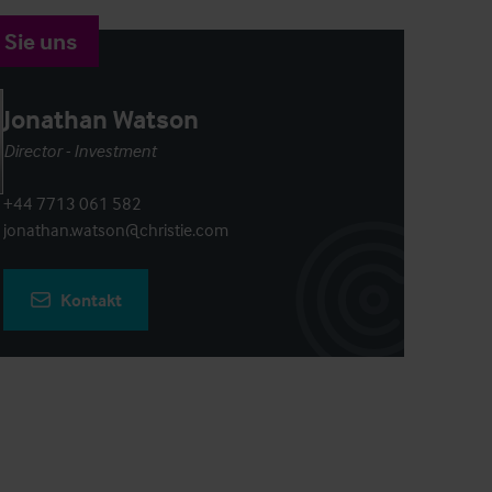
 Sie uns
Jonathan Watson
Director - Investment
+44 7713 061 582
jonathan.watson@christie.com
Kontakt