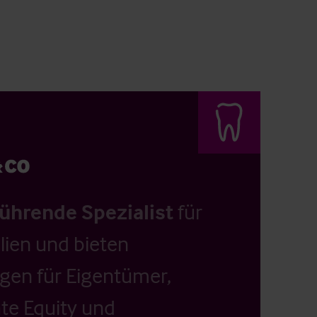
führende Spezialist
für
ien und bieten
ngen für Eigentümer,
ate Equity und