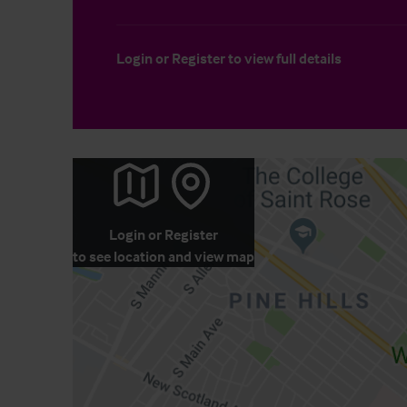
Login
or
Register
to view full details
Login
or
Register
to see location and view map