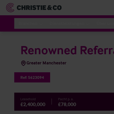
Branchen
Dienstleistungen
Über un
Renowned Referr
Greater Manchester
Ref:
5623094
Leasehold
Pacht p. a.
£2,400,000
£78,000