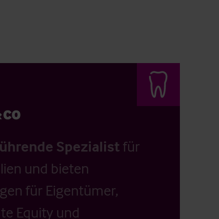
führende Spezialist
für
ien und bieten
ngen für Eigentümer,
ate Equity und