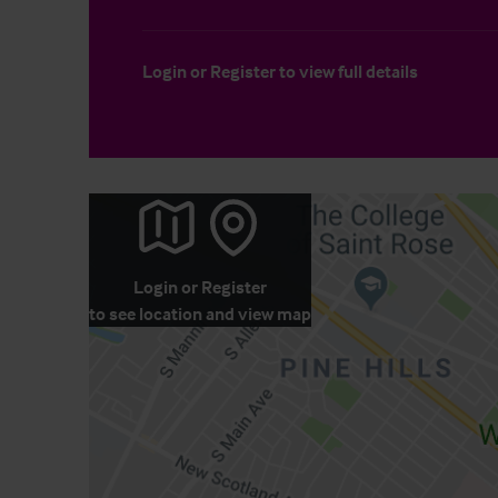
Login
or
Register
to view full details
Login
or
Register
to see location and view map