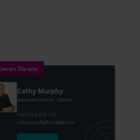
ieren Sie uns
Cathy Murphy
Associate Director - Dental
+44 7756 875 133
cathy.murphy@christie.com