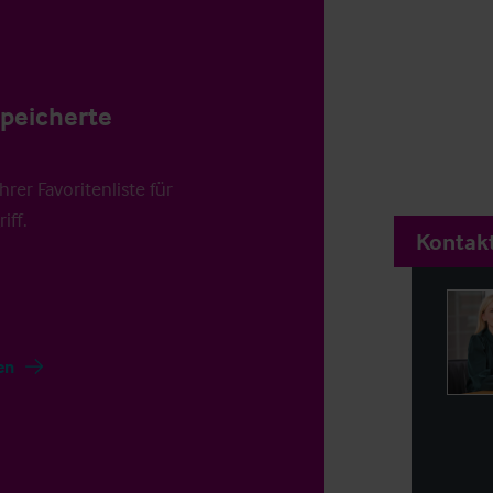
speicherte
rer Favoritenliste für
iff.
Kontakt
en