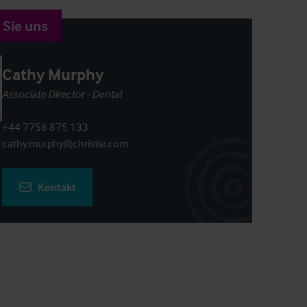
 Sie uns
Cathy Murphy
Associate Director - Dental
+44 7756 875 133
cathy.murphy@christie.com
Kontakt