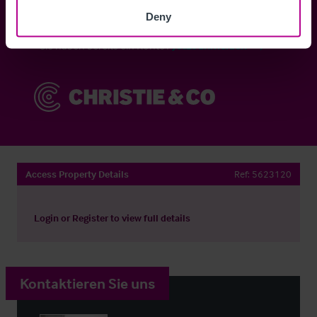
Anmelden
Deny
Sie haben bereits ein Konto?
Jetzt anmelden
Access Property Details
Ref:
5623120
Login
or
Register
to view full details
Kontaktieren Sie uns