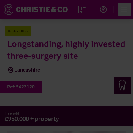
Account
Men
Immobiliensuche
Under Offer
Longstanding, highly invested
three-surgery site
Lancashire
Ref:
5623120
Freehold
£950,000 + property