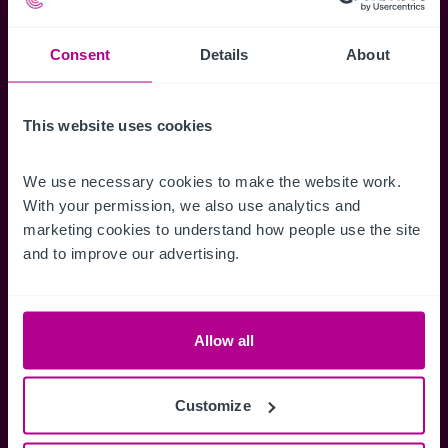
Kartenansicht sowie die Möglichkeit
Suchkriterien zu speichern und
Consent
Details
About
Benachrichtigungen für neuen Objekten zu
erhalten.
This website uses cookies
We use necessary cookies to make the website work. 
With your permission, we also use analytics and 
Zugriff auf alle
Speichern Si
marketing cookies to understand how people use the site 
Informationen
Suchkriteri
and to improve our advertising.
Erhalten Sie Zugriff auf alle
Durch das Speich
Verkaufsmandate - exklusiv für
Suchkriterien kö
Mitglieder.
und einfach jeder
Allow all
zugreifen und die
Customize