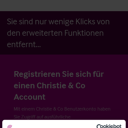
Sie sind nur wenige Klicks von
den erweiterten Funktionen
entfernt...
Registrieren Sie sich für
einen Christie & Co
Account
Mit einem Christie & Co Benutzerkonto haben
Sie Zugriff auf ausführliche
Veraufsinformationen, erweiterte Suche über