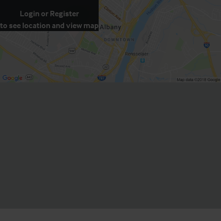
Login
or
Register
to see location and view map