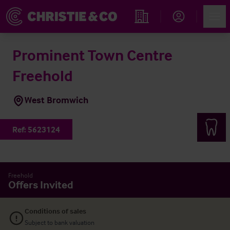
Account
Men
Immobiliensuche
Prominent Town Centre
Freehold
West Bromwich
Ref:
5623124
Freehold
Offers Invited
Conditions of sales
Subject to bank valuation