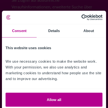
Sie Zugriff auf ausführliche
Veraufsinformationen, erweiterte Suche über
Kartenansicht sowie die Möglichkeit
Suchkriterien zu speichern und
Benachrichtigungen für neuen Objekten zu
Consent
Details
About
erhalten.
This website uses cookies
We use necessary cookies to make the website work. 
Zugriff auf alle
Speichern Si
With your permission, we also use analytics and 
Informationen
Suchkriteri
marketing cookies to understand how people use the site 
Erhalten Sie Zugriff auf alle
Durch das Speich
and to improve our advertising.
Verkaufsmandate - exklusiv für
Suchkriterien kö
Mitglieder.
und einfach jeder
zugreifen und die
Allow all