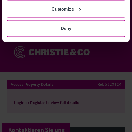
Customize
Anmelden
Deny
Sie haben bereits ein Konto?
Jetzt anmelden
Access Property Details
Ref:
5623124
Login
or
Register
to view full details
Kontaktieren Sie uns