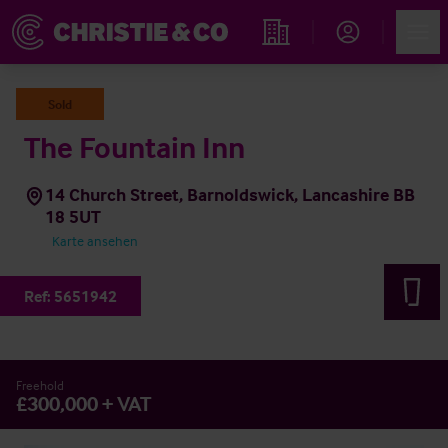
Account
Men
Immobiliensuche
Sold
The Fountain Inn
14 Church Street, Barnoldswick, Lancashire BB
18 5UT
Karte ansehen
Ref:
5651942
Freehold
£300,000 + VAT