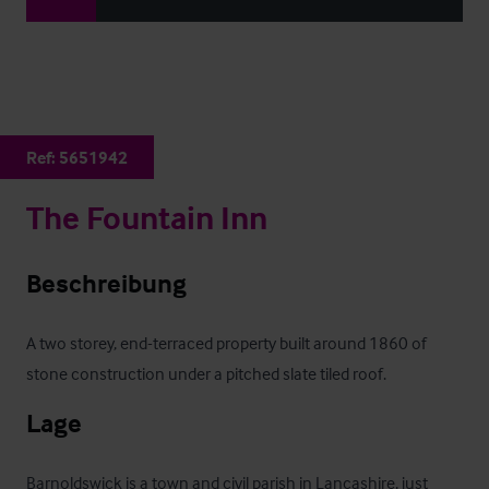
Ref:
5651942
The Fountain Inn
Beschreibung
A two storey, end-terraced property built around 1860 of 
stone construction under a pitched slate tiled roof.
Lage
Barnoldswick is a town and civil parish in Lancashire, just 