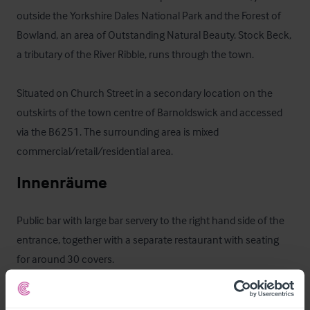
outside the Yorkshire Dales National Park and the Forest of 
Bowland, an area of Outstanding Natural Beauty. Stock Beck, 
a tributary of the River Ribble, runs through the town.

Situated on Church Street in a secondary location on the 
outskirts of the town centre of Barnoldswick and accessed 
via the B6251. The surrounding area is mixed 
commercial/retail/residential area.
Innenräume
Public bar with large bar servery to the right hand side of the 
entrance, together with a separate restaurant with seating 
for around 30 covers.  

The total approximate Gross Internal Area is 408sq.m 