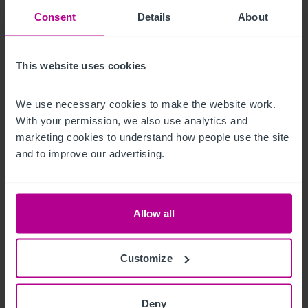
(4,392sq.ft).  The Property occupies an irregular shaped plot 
Consent
Details
About
which extends to 0.06 acres (0.03 hectares).
Erdgeschoss
This website uses cookies
Small catering kitchen and a customer toilet.
We use necessary cookies to make the website work. 
With your permission, we also use analytics and 
First Floor
marketing cookies to understand how people use the site 
and to improve our advertising.
Located on the first floor are customer toilets along with four 
letting guest bedrooms and a further three bed family letting 
bedroom. Two further letting bedrooms are accessed 
Allow all
externally to the rear, in a separate, adjoining building.
Außenbereich
Customize
Externally, there is a small back alley with some chairs serving 
Deny