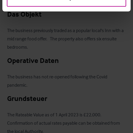
as a beer patio are.
Das Objekt
The business previously traded as a popular local's Inn with a 
mid range food offer.   The property also offers six ensuite 
bedrooms.
Operative Daten
The business has not re-opened following the Covid 
pandemic.
Grundsteuer
The Rateable Value as of 1 April 2023 is £22,000.  
Confirmation of actual rates payable can be obtained from 
the local Authority.