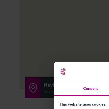
Navigation Inn
Consent
Maesbury Marsh, Oswestry SY10 8JB
This website uses cookies