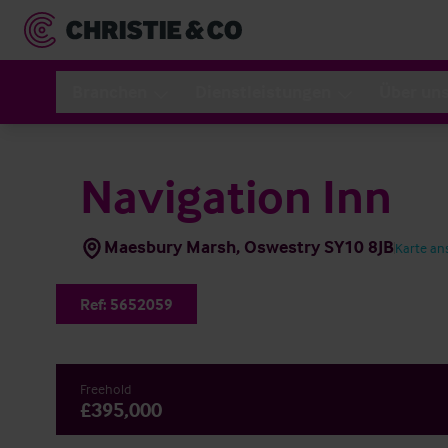
Branchen
Dienstleistungen
Über un
Navigation Inn
Maesbury Marsh, Oswestry SY10 8JB
Karte an
Ref:
5652059
Freehold
£395,000