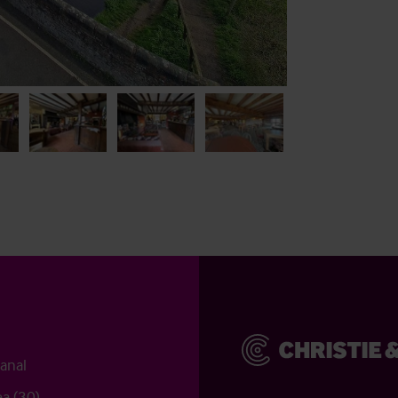
anal
a (30)