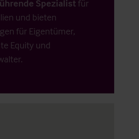
führende Spezialist
für
ien und bieten
ngen für Eigentümer,
ate Equity und
alter.