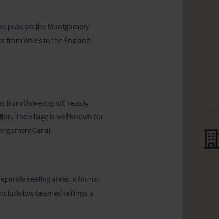
 two pubs on the Montgomery 
nks from Wales to the England- 
es from Oswestry, with easily 
ion. The village is well known for 
Montgomery Canal
eparate seating areas, a formal 
nclude low beamed ceilings, a 