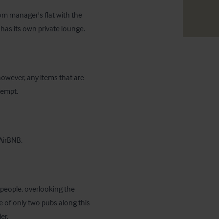
om manager's flat with the 
has its own private lounge.
 however, any items that are 
xempt.
AirBNB.
 people, overlooking the 
 of only two pubs along this 
er.