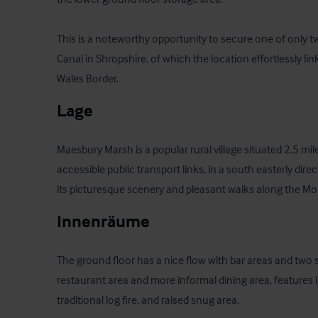
This is a noteworthy opportunity to secure one of only
Canal in Shropshire, of which the location effortlessly li
Wales Border.
Lage
Maesbury Marsh is a popular rural village situated 2.5 mil
accessible public transport links, in a south easterly direct
its picturesque scenery and pleasant walks along the 
Innenräume
The ground floor has a nice flow with bar areas and two s
restaurant area and more informal dining area, features i
traditional log fire, and raised snug area.
