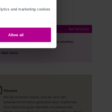
ytics and marketing cookies 
Public House
Ref:
5652059
Allow all
ils herunterladen
Grundriss ansehen
E-Mail Teilen
Hinweis
Wie Sie sicherlich wissen, sind wir nach den
Geldwäscherichtlinien gesetzlich dazu verpflichtet,
eine Überprüfung der Identität und Adresse des
Käufers bei Angebotsannahme durchzuführen. Wenn