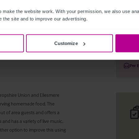
 make the website work. With your permission, we also use anal
 the site and to improve our advertising.
Freehold 
Customize
Deta
Per 
ropshire Union and Ellesmere 
erving homemade food. The 
ut of area guests and offers a 
nd has a variety of live music, 
rther option to improve this using 