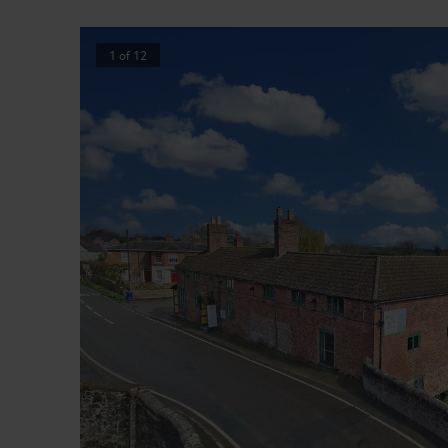
1
of
12