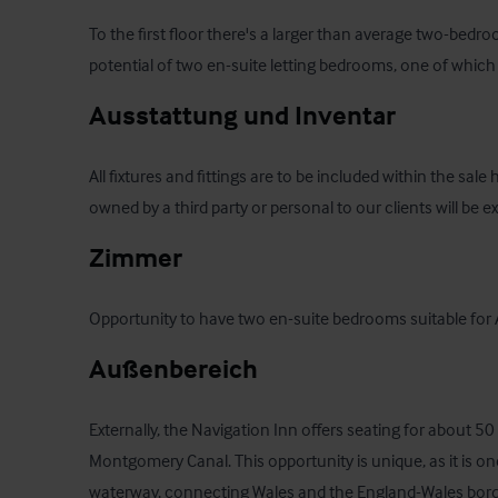
To the first floor there's a larger than average two-bedro
potential of two en-suite letting bedrooms, one of which 
Ausstattung und Inventar
All fixtures and fittings are to be included within the sale
owned by a third party or personal to our clients will be e
Zimmer
Opportunity to have two en-suite bedrooms suitable for 
Außenbereich
Externally, the Navigation Inn offers seating for about 50
Montgomery Canal. This opportunity is unique, as it is one
waterway, connecting Wales and the England-Wales bord