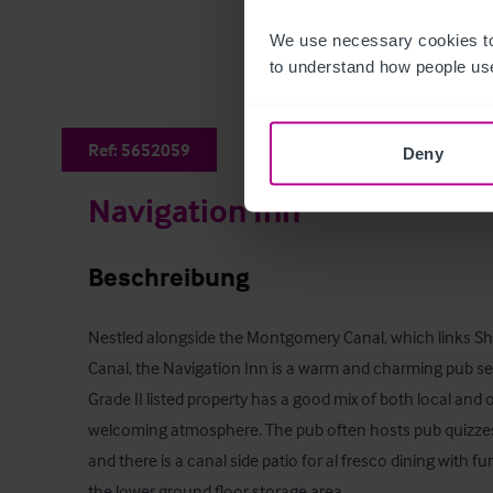
We use necessary cookies to
to understand how people use
Ref:
5652059
Deny
Navigation Inn
Beschreibung
Nestled alongside the Montgomery Canal, which links Sh
Canal, the Navigation Inn is a warm and charming pub s
Grade II listed property has a good mix of both local and o
welcoming atmosphere. The pub often hosts pub quizzes a
and there is a canal side patio for al fresco dining with fu
the lower ground floor storage area.
