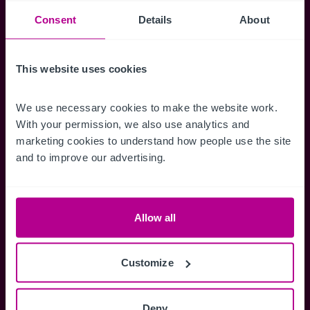
Benachrichtigungen für neuen Objekten zu
Consent
Details
About
erhalten.
This website uses cookies
We use necessary cookies to make the website work. 
Zugriff auf alle
Speichern Si
With your permission, we also use analytics and 
Informationen
Suchkriteri
marketing cookies to understand how people use the site 
and to improve our advertising.
Erhalten Sie Zugriff auf alle
Durch das Speich
Verkaufsmandate - exklusiv für
Suchkriterien kö
Mitglieder.
und einfach jeder
zugreifen und die
Allow all
Customize
Anmelden
Deny