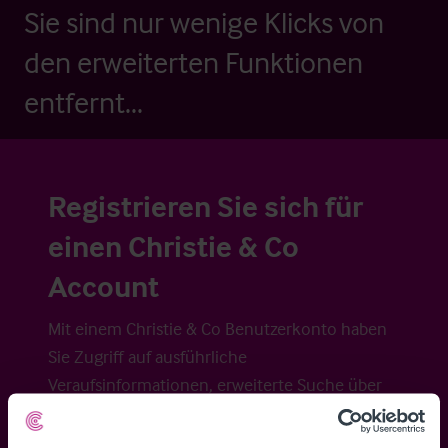
Sie sind nur wenige Klicks von
den erweiterten Funktionen
entfernt...
Registrieren Sie sich für
einen Christie & Co
Account
Mit einem Christie & Co Benutzerkonto haben
Sie Zugriff auf ausführliche
Veraufsinformationen, erweiterte Suche über
Kartenansicht sowie die Möglichkeit
Suchkriterien zu speichern und