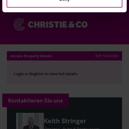
Sie haben bereits ein Konto?
Jetzt anmelden
Access Property Details
Ref:
5665008
Login
or
Register
to view full details
Kontaktieren Sie uns
Keith Stringer