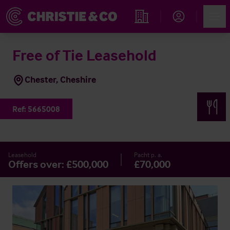
Account
Men
Immobiliensuche
Free of Tie Leasehold
Chester, Cheshire
Ref:
5665008
Leasehold
Pacht p. a.
Offers over: £500,000
£70,000