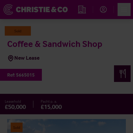
Account
Men
Immobiliensuche
Sold
Coffee & Sandwich Shop
New Lease
Ref:
5665015
Leasehold
Pacht p. a.
£50,000
£15,000
Sold