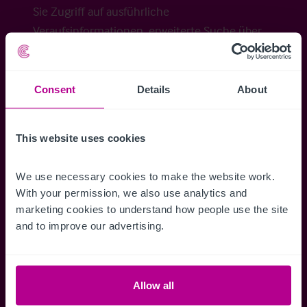
Sie Zugriff auf ausführliche
Veraufsinformationen, erweiterte Suche über
Kartenansicht sowie die Möglichkeit
Suchkriterien zu speichern und
Benachrichtigungen für neuen Objekten zu
Consent
Details
About
erhalten.
This website uses cookies
We use necessary cookies to make the website work. 
Zugriff auf alle
Speichern Si
With your permission, we also use analytics and 
marketing cookies to understand how people use the site 
Informationen
Suchkriteri
and to improve our advertising.
Erhalten Sie Zugriff auf alle
Durch das Speich
Verkaufsmandate - exklusiv für
Suchkriterien kö
Mitglieder.
und einfach jeder
zugreifen und die
Allow all