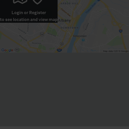
Login
or
Register
to see location and view map