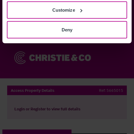
Customize
Anmelden
Deny
Sie haben bereits ein Konto?
Jetzt anmelden
Access Property Details
Ref:
5665015
Login
or
Register
to view full details