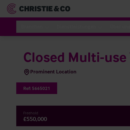
Branchen
Dienstleistungen
Über un
Closed Multi-use
Prominent Location
Ref:
5665021
Freehold
£550,000