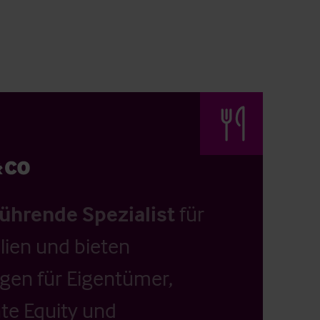
führende Spezialist
für
ien und bieten
ngen für Eigentümer,
ate Equity und