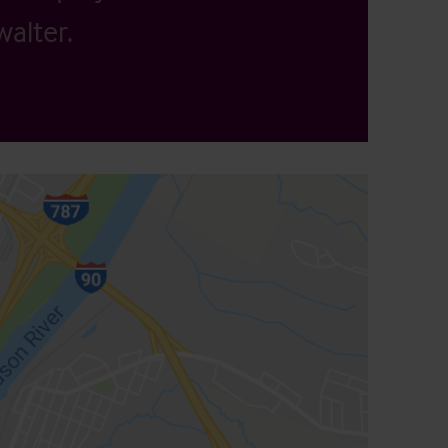
alter.