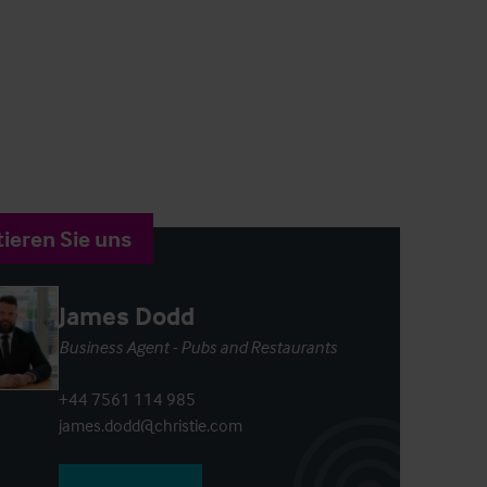
ieren Sie uns
James Dodd
Business Agent - Pubs and Restaurants
+44 7561 114 985
james.dodd@christie.com