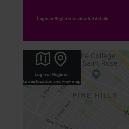
Login
or
Register
to view full details
Login
or
Register
to see location and view map