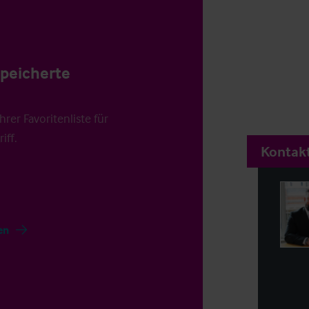
speicherte
rer Favoritenliste für
iff.
Kontakt
en