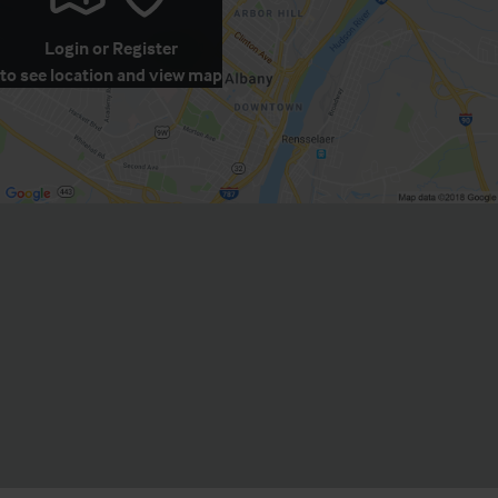
Login
or
Register
to see location and view map