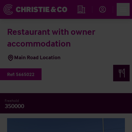
Account
Men
Immobiliensuche
Restaurant with owner
accommodation
Main Road Location
Ref:
5665022
Freehold
350000