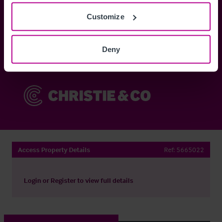
Customize
Anmelden
Deny
Sie haben bereits ein Konto?
Jetzt anmelden
Access Property Details
Ref:
5665022
Login
or
Register
to view full details