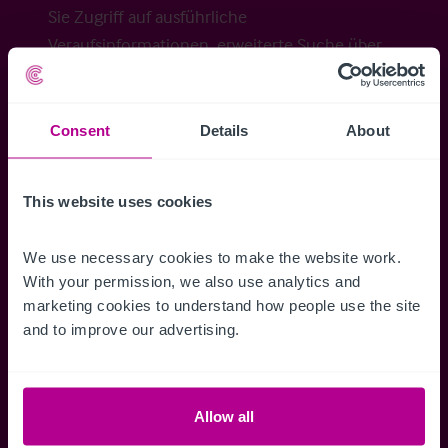
Sie Zugriff auf ausführliche
Veraufsinformationen, erweiterte Suche über
Kartenansicht sowie die Möglichkeit
Suchkriterien zu speichern und
Benachrichtigungen für neuen Objekten zu
Consent
Details
About
erhalten.
This website uses cookies
We use necessary cookies to make the website work. 
Zugriff auf alle
Speichern Si
With your permission, we also use analytics and 
marketing cookies to understand how people use the site 
Informationen
Suchkriteri
and to improve our advertising.
Erhalten Sie Zugriff auf alle
Durch das Speich
Verkaufsmandate - exklusiv für
Suchkriterien kö
Mitglieder.
und einfach jeder
zugreifen und die
Allow all