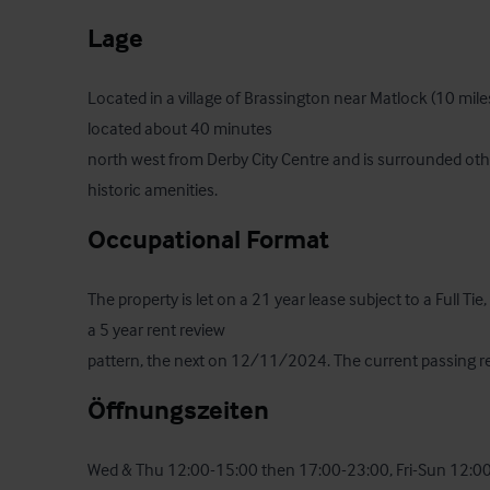
Lage
Located in a village of Brassington near Matlock (10 miles) 
located about 40 minutes

north west from Derby City Centre and is surrounded othe
historic amenities.
Occupational Format
The property is let on a 21 year lease subject to a Full Ti
a 5 year rent review

pattern, the next on 12/11/2024. The current passing re
Öffnungszeiten
Wed & Thu 12:00-15:00 then 17:00-23:00, Fri-Sun 12:0