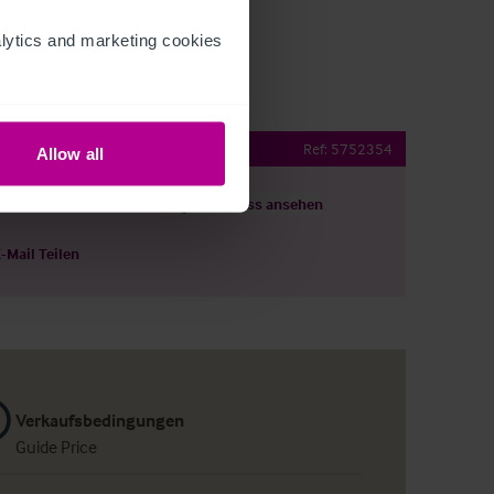
ytics and marketing cookies 
e
Ref:
5752354
Allow all
ils herunterladen
Grundriss ansehen
E-Mail Teilen
Verkaufsbedingungen
Guide Price