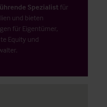
führende Spezialist
für
ien und bieten
ngen für Eigentümer,
ate Equity und
alter.