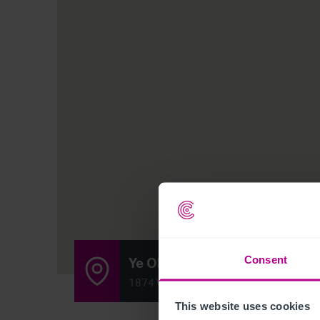
Ye Olde Gate Inn
Consent
1874 Well Street , Brassington, Matlock,
This website uses cookies