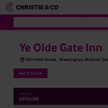
Branchen
Dienstleistungen
Über un
Ye Olde Gate Inn
1874 Well Street , Brassington, Matlock, D
Ref:
5752354
Freehold
£950,000