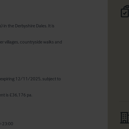
in the Derbyshire Dales. It is 
r villages, countryside walks and 
e, expiring 12/11/2025, subject to 
nt is £36,176 pa.
0-23:00