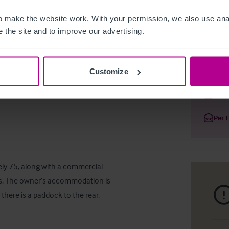
 make the website work. With your permission, we also use anal
 the site and to improve our advertising.
Derbyshir
Customize
Deta
Per 
ly 75, along with a commercial 
ns. The owner’s accommodation is 
 there is a paddock to the rear.
