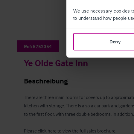
We use necessary cookies to
to understand how people use
Deny
Ref:
5752354
Ye Olde Gate Inn
Beschreibung
There are three main rooms for covers up to approximate
kitchen with storage. There is also a car park and garde
to the first floor, with three double bedrooms. In addition,
Please click here to view the full sales brochure
.