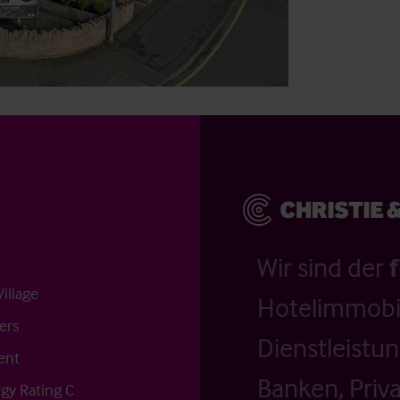
Wir sind der
illage
Hotelimmobil
ers
Dienstleistu
ent
Banken, Priv
gy Rating C