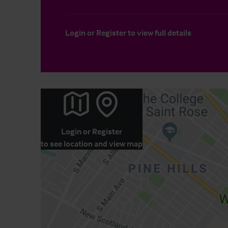
Login
or
Register
to view full details
Login
or
Register
to see location and view map