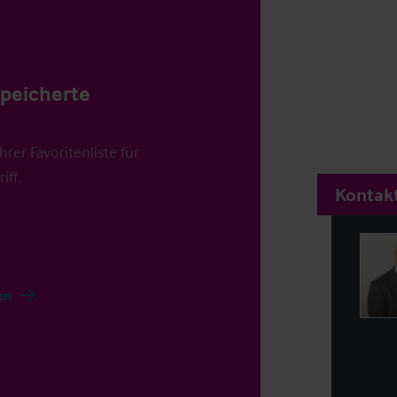
speicherte
rer Favoritenliste für
iff.
Kontakt
en