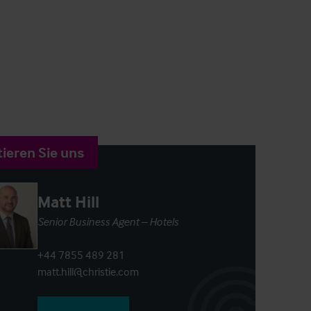
ieren Sie uns
Matt Hill
Senior Business Agent – Hotels
+44 7855 489 281
matt.hill@christie.com