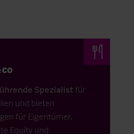
führende Spezialist
für
ien und bieten
ngen für Eigentümer,
ate Equity und