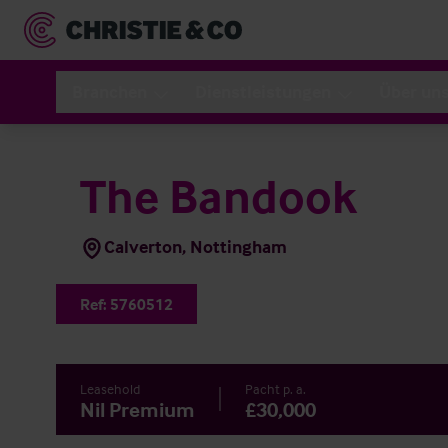
Branchen
Dienstleistungen
Über un
The Bandook
Calverton, Nottingham
Ref:
5760512
Leasehold
Pacht p. a.
Nil Premium
£30,000