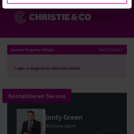
Access Property Details
Ref:
5760522
Login
or
Register
to view full details
Kontaktieren Sie uns
Jonty Green
Business Agent