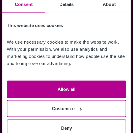
Consent
Details
About
erhalten.
This website uses cookies
Zugriff auf alle
Speichern Si
We use necessary cookies to make the website work. 
With your permission, we also use analytics and 
Informationen
Suchkriteri
marketing cookies to understand how people use the site 
Erhalten Sie Zugriff auf alle
Durch das Speich
and to improve our advertising.
Verkaufsmandate - exklusiv für
Suchkriterien kö
Mitglieder.
und einfach jeder
zugreifen und die
Allow all
Customize
Anmelden
Sie haben bereits ein Konto?
Deny
Jetzt anmelden