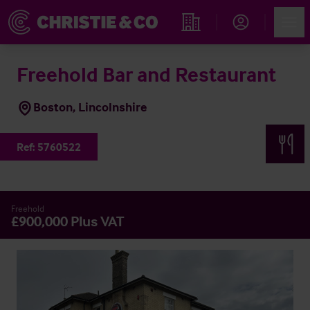
Account
Men
Immobiliensuche
Freehold Bar and Restaurant
Boston, Lincolnshire
Ref:
5760522
Freehold
£900,000 Plus VAT