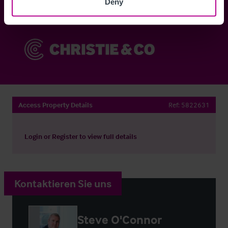
Deny
Sie haben bereits ein Konto?
Jetzt anmelden
Access Property Details
Ref:
5822631
Login
or
Register
to view full details
Kontaktieren Sie uns
Steve O'Connor