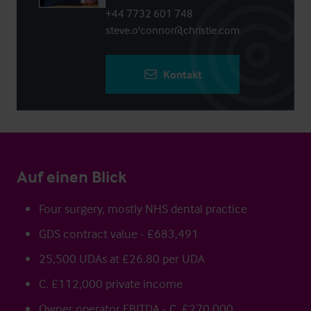
+44 7732 601 748
steve.o'connor@christie.com
Kontakt
Auf einen Blick
Four surgery, mostly NHS dental practice
GDS contract value - £683,491
25,500 UDAs at £26.80 per UDA
C. £112,000 private income
Owner operator EBITDA - C. £270,000