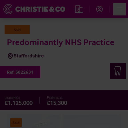
Account
Men
Immobiliensuche
Sold
Predominantly NHS Practice
Staffordshire
Ref:
5822631
Leasehold
Pacht p. a.
£1,125,000
£15,300
Sold