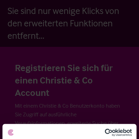
Sie sind nur wenige Klicks von
den erweiterten Funktionen
entfernt...
Registrieren Sie sich für
einen Christie & Co
Account
Mit einem Christie & Co Benutzerkonto haben
Sie Zugriff auf ausführliche
Veraufsinformationen, erweiterte Suche über
Kartenansicht sowie die Möglichkeit