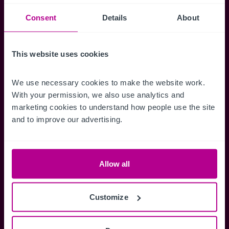
Suchkriterien zu speichern und
Benachrichtigungen für neuen Objekten zu
Consent
Details
About
erhalten.
This website uses cookies
We use necessary cookies to make the website work. 
Zugriff auf alle
Speichern Si
With your permission, we also use analytics and 
marketing cookies to understand how people use the site 
Informationen
Suchkriteri
and to improve our advertising.
Erhalten Sie Zugriff auf alle
Durch das Speich
Verkaufsmandate - exklusiv für
Suchkriterien kö
Mitglieder.
und einfach jeder
zugreifen und die
Allow all
Customize
Anmelden