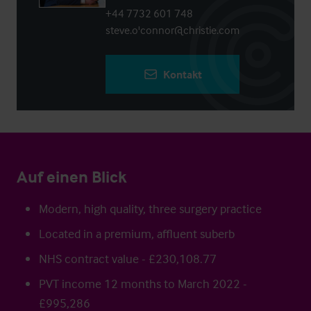
+44 7732 601 748
steve.o'connor@christie.com
Kontakt
Auf einen Blick
Modern, high quality, three surgery practice
Located in a premium, affluent suberb
NHS contract value - £230,108.77
PVT income 12 months to March 2022 -
£995,286