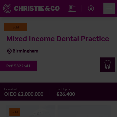
Account
Men
Immobiliensuche
Sold
Mixed Income Dental Practice
Birmingham
Ref:
5822641
Leasehold
Pacht p. a.
OIEO £2,000,000
£26,400
Sold