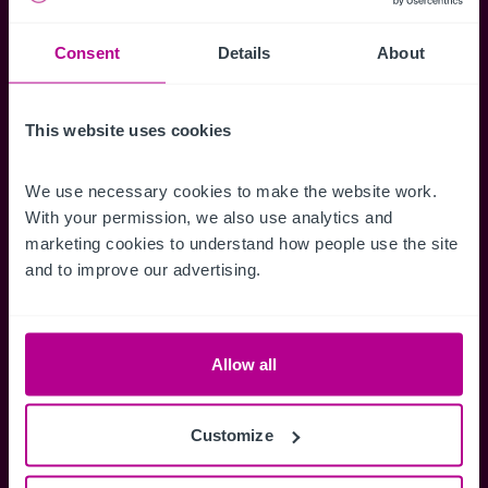
Kartenansicht sowie die Möglichkeit
Suchkriterien zu speichern und
Consent
Details
About
Benachrichtigungen für neuen Objekten zu
erhalten.
This website uses cookies
We use necessary cookies to make the website work. 
With your permission, we also use analytics and 
Zugriff auf alle
Speichern Si
marketing cookies to understand how people use the site 
Informationen
Suchkriteri
and to improve our advertising.
Erhalten Sie Zugriff auf alle
Durch das Speich
Verkaufsmandate - exklusiv für
Suchkriterien kö
Mitglieder.
und einfach jeder
Allow all
zugreifen und die
Customize
Anmelden