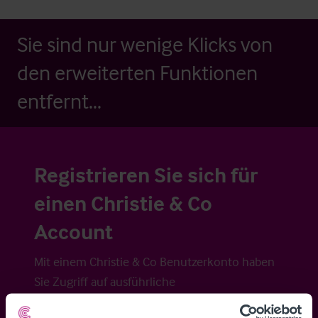
Sie sind nur wenige Klicks von
den erweiterten Funktionen
entfernt...
Registrieren Sie sich für
einen Christie & Co
Account
Mit einem Christie & Co Benutzerkonto haben
Sie Zugriff auf ausführliche
Veraufsinformationen, erweiterte Suche über