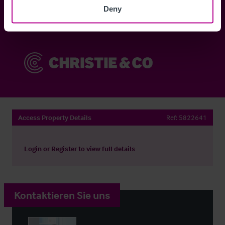
Deny
Sie haben bereits ein Konto?
Jetzt anmelden
Access Property Details
Ref:
5822641
Login
or
Register
to view full details
Kontaktieren Sie uns