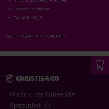
NHS contract value - £45,640
Freehold in addition
Energy Rating D
Login
or
Register
to view full details
Wir sind der
führende
Spezialist
für