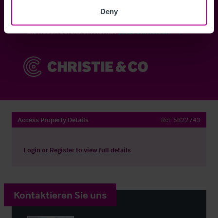
Anmelden
Deny
Sie haben bereits ein Konto?
Jetzt anmelden
Access Property Details
Ref:
5822743
Login
or
Register
to view full details
Kontaktieren Sie uns