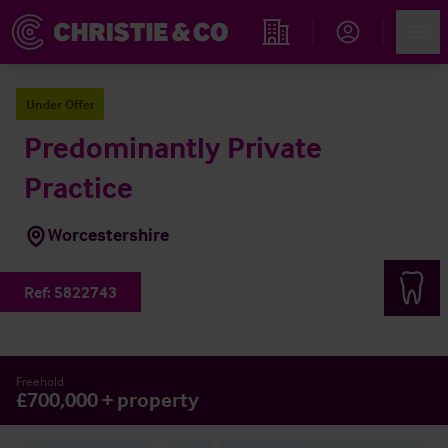
Account
Men
Immobiliensuche
Under Offer
Predominantly Private
Practice
Worcestershire
Ref:
5822743
Freehold
£700,000 + property