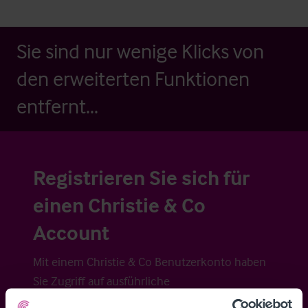
Sie sind nur wenige Klicks von
den erweiterten Funktionen
entfernt...
Registrieren Sie sich für
einen Christie & Co
Account
Mit einem Christie & Co Benutzerkonto haben
Sie Zugriff auf ausführliche
Veraufsinformationen, erweiterte Suche über