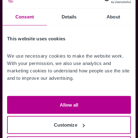
Kartenansicht sowie die Möglichkeit
Suchkriterien zu speichern und
Consent
Details
About
Benachrichtigungen für neuen Objekten zu
erhalten.
This website uses cookies
We use necessary cookies to make the website work. 
With your permission, we also use analytics and 
Zugriff auf alle
Speichern Si
marketing cookies to understand how people use the site 
Informationen
Suchkriteri
and to improve our advertising.
Erhalten Sie Zugriff auf alle
Durch das Speich
Verkaufsmandate - exklusiv für
Suchkriterien kö
Mitglieder.
und einfach jeder
Allow all
zugreifen und die
Customize