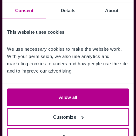
Suchkriterien zu speichern und
Benachrichtigungen für neuen Objekten zu
Consent
Details
About
erhalten.
This website uses cookies
We use necessary cookies to make the website work. 
Zugriff auf alle
Speichern Si
With your permission, we also use analytics and 
marketing cookies to understand how people use the site 
Informationen
Suchkriteri
and to improve our advertising.
Erhalten Sie Zugriff auf alle
Durch das Speich
Verkaufsmandate - exklusiv für
Suchkriterien kö
Mitglieder.
und einfach jeder
zugreifen und die
Allow all
Customize
Anmelden