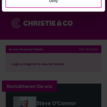
Deny
Sie haben bereits ein Konto?
Jetzt anmelden
Access Property Details
Ref:
5822800
Login
or
Register
to view full details
Kontaktieren Sie uns
Steve O'Connor