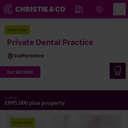
Account
Men
Immobiliensuche
Under Offer
Private Dental Practice
Staffordshire
Ref:
5822800
Freehold
£995,000 plus property
Under Offer