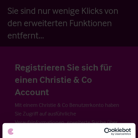
Sie sind nur wenige Klicks von
den erweiterten Funktionen
entfernt...
Registrieren Sie sich für
einen Christie & Co
Account
Mit einem Christie & Co Benutzerkonto haben
Sie Zugriff auf ausführliche
Veraufsinformationen, erweiterte Suche über
Kartenansicht sowie die Möglichkeit