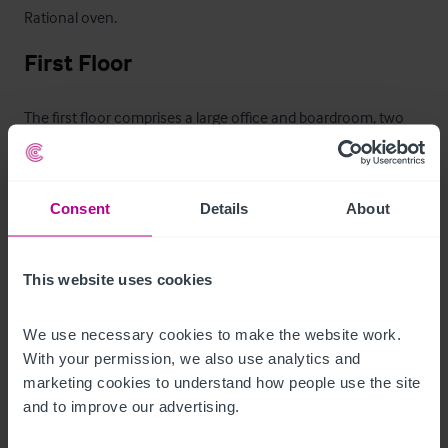
Rational oven.
First Floor
The first floor comprises a large office and boardroom, two 
bed sits and a self-contained flat for management.
Außenbereich
Consent
Details
About
Total site area is c.0.8 acres.
This website uses cookies
Das Objekt
We use necessary cookies to make the website work. 
A hugely profitable and robust business with excellent profits 
With your permission, we also use analytics and 
which would suit a first time entrant or an existing operator 
marketing cookies to understand how people use the site 
looking to add to their portfolio. The business benefits from 
and to improve our advertising.
loyal and repeat custom and has a very strong reputation in 