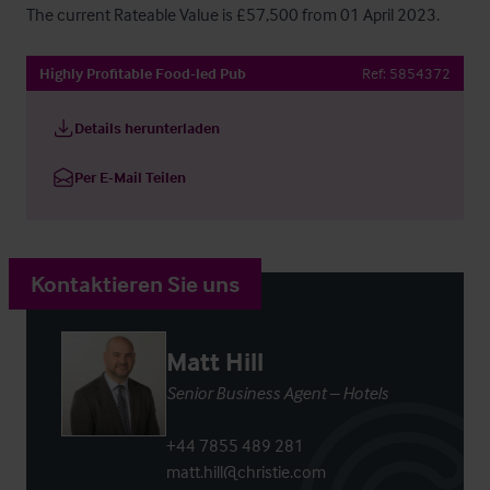
The current Rateable Value is £57,500 from 01 April 2023.
Highly Profitable Food-led Pub
Ref:
5854372
Details herunterladen
Per E-Mail Teilen
Kontaktieren Sie uns
Matt Hill
Senior Business Agent – Hotels
+44 7855 489 281
matt.hill@christie.com