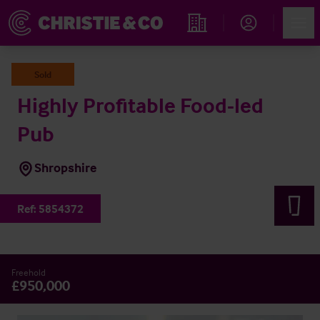
Account
Men
Immobiliensuche
Sold
Highly Profitable Food-led
Pub
Shropshire
Ref:
5854372
Freehold
£950,000