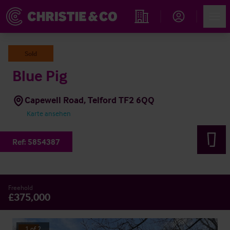
Account
Men
Immobiliensuche
Sold
Blue Pig
Capewell Road, Telford TF2 6QQ
Karte ansehen
Ref:
5854387
Freehold
£375,000
1
of
2