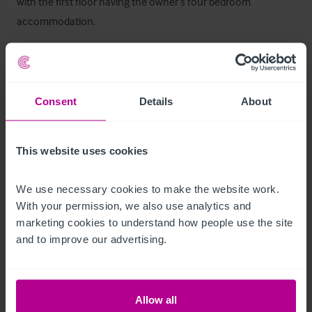
with the first floor having the owner’s four bedroom

accommodation.
Lage
Located at the end of Capewell Road on the edge of a 
Consent
Details
About
residential area next to Trench Pool. The property is located

in north Telford in the area of Trench, a primarily residential 
area. The property is located next to a lake which attracts

This website uses cookies
local walkers.
We use necessary cookies to make the website work. 
Occupational Format
With your permission, we also use analytics and 
marketing cookies to understand how people use the site 
Retail Agreement
and to improve our advertising.
Öffnungszeiten
Allow all
Mon - Sun 12:00-23:00