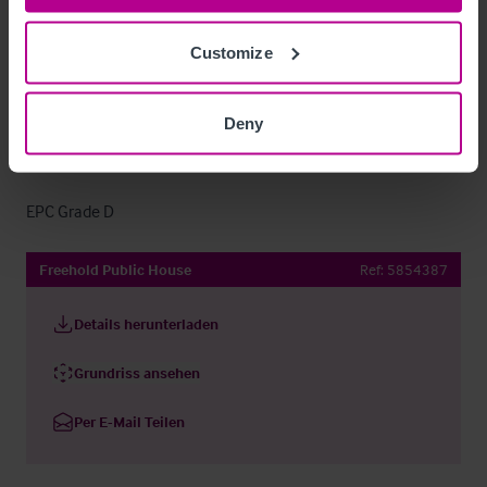
Grundsteuer
Customize
The Rateable Value is £6,000 from April 2023.
Deny
Lizenzen/gesetzliche Bestimmungen
EPC Grade D
Freehold Public House
Ref:
5854387
Details herunterladen
Grundriss ansehen
Per E-Mail Teilen