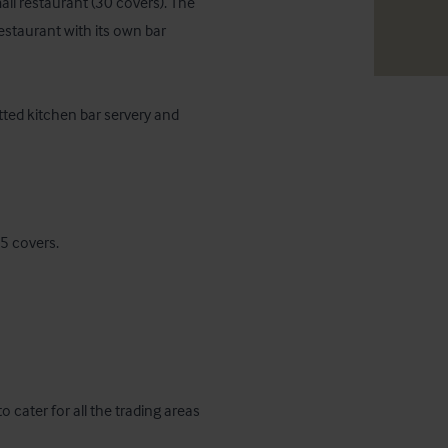
ll restaurant (30 covers). The 
estaurant with its own bar 
tted kitchen bar servery and 
 covers. 

ater for all the trading areas 