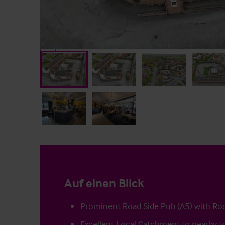
Auf einen Blick
Prominent Road Side Pub (A5) with R
Excellent Local Catchment to nearby 