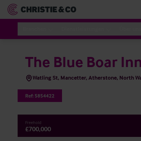
Branchen
Dienstleistungen
Über un
The Blue Boar In
Watling St, Mancetter, Atherstone, North 
Ref:
5854422
Freehold
£700,000