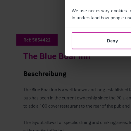
We use necessary cookies to
to understand how people use
Ref:
5854422
Deny
The Blue Boar Inn
Beschreibung
The Blue Boar Inn is a well‑known and long‑established f
pub has been in the current ownership since the 90's, a
to add a 100 cover restaurant to the rear of the pub and l
The layout allows for specific dining and drinking areas, 
wide ranging offering.