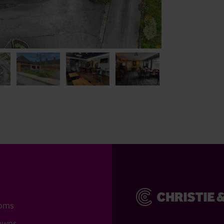
ooms
towns