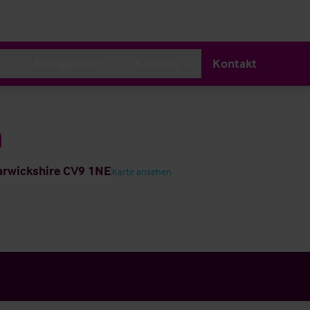
s
Neuigkeiten
Karriere
Kontakt
n
Warwickshire CV9 1NE
Karte ansehen