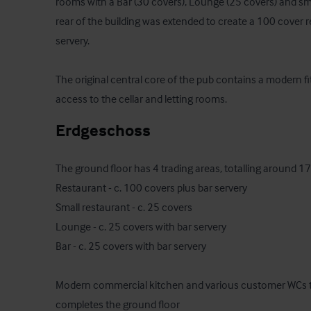
rooms with a Bar (30 covers), Lounge (25 covers) and sma
rear of the building was extended to create a 100 cover r
servery.

The original central core of the pub contains a modern fi
access to the cellar and letting rooms.
Erdgeschoss
The ground floor has 4 trading areas, totalling around 175
Restaurant - c. 100 covers plus bar servery

Small restaurant - c. 25 covers

Lounge - c. 25 covers with bar servery

Bar - c. 25 covers with bar servery

Modern commercial kitchen and various customer WCs to c
completes the ground floor