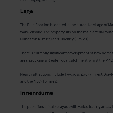
Lage
The Blue Boar Inn is located in the attractive village of 
Warwickshire. The property sits on the main arterial route 
Nuneaton (6 miles) and Hinckley (8 miles).

There is currently significant development of new homes
area, providing a greater local catchment, whilst the M42
Nearby attractions include Twycross Zoo (7 miles), Dray
and the NEC (15 miles).
Innenräume
The pub offers a flexible layout with varied trading areas.