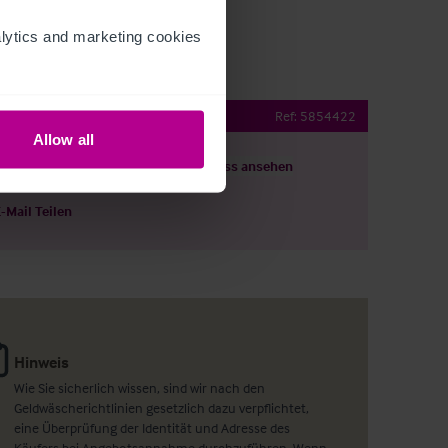
ytics and marketing cookies 
Boar Inn
Ref:
5854422
Allow all
ils herunterladen
Grundriss ansehen
E-Mail Teilen
Hinweis
Wie Sie sicherlich wissen, sind wir nach den
Geldwäscherichtlinien gesetzlich dazu verpflichtet,
eine Überprüfung der Identität und Adresse des
Käufers bei Angebotsannahme durchzuführen. Wenn