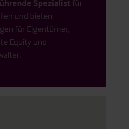
führende Spezialist
für
ien und bieten
ngen für Eigentümer,
ate Equity und
alter.