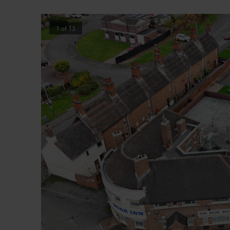
1
of
13