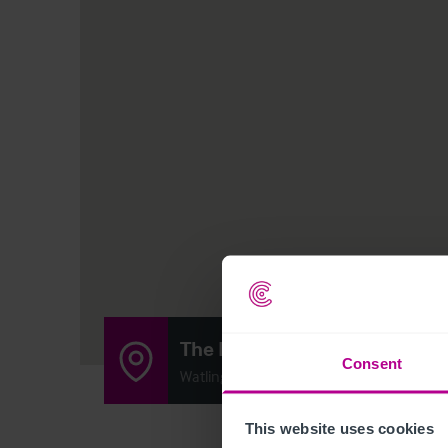
The Blue Boar Inn
Consent
Watling St, Mancetter, Atherstone, Nort
This website uses cookies