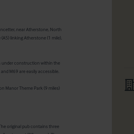
Mancetter, near Atherstone, North 
(A5) linking Atherstone (1 mile), 
 under construction within the 
 and M69 are easily accessible.

ton Manor Theme Park (9 miles) 
 The original pub contains three 