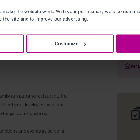
 make the website work. With your permission, we also use anal
 the site and to improve our advertising.
The Blue 
Customize
Deta
Per 
amily run pub and restaurant. The 
nd has been developed over time 
ettings rooms upstairs.

functions and events as part of a 