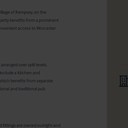
illage of Kempsey, on the 
perty benefits from a prominent 
convenient access to Worcester 
rranged over split levels, 
include a kitchen and 
which benefits from separate 
ional and traditional pub 
d fittings are owned outright and 