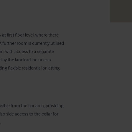
 first floor level, where there 
 further room is currently utilised 
m, with access to a separate 
 by the landlord includes a 
 flexible residential or letting 
sible from the bar area, providing 
so side access to the cellar for 
.