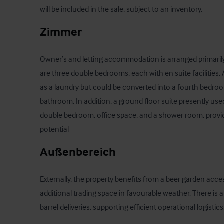
will be included in the sale, subject to an inventory.
Zimmer
Owner’s and letting accommodation is arranged primarily at
are three double bedrooms, each with en suite facilities. A
as a laundry but could be converted into a fourth bedroo
bathroom. In addition, a ground floor suite presently used
double bedroom, office space, and a shower room, providing
potential
Außenbereich
Externally, the property benefits from a beer garden acces
additional trading space in favourable weather. There is al
barrel deliveries, supporting efficient operational logistics