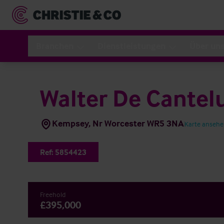
Branchen
Dienstleistungen
Über un
Walter De Cantel
Kempsey, Nr Worcester WR5 3NA
Karte anseh
Ref:
5854423
Freehold
£395,000