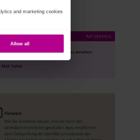
ytics and marketing cookies 
ublic house
Ref:
5854423
Allow all
ils herunterladen
Grundriss ansehen
E-Mail Teilen
Hinweis
Wie Sie sicherlich wissen, sind wir nach den
Geldwäscherichtlinien gesetzlich dazu verpflichtet,
eine Überprüfung der Identität und Adresse des
Käufers bei Angebotsannahme durchzuführen. Wenn