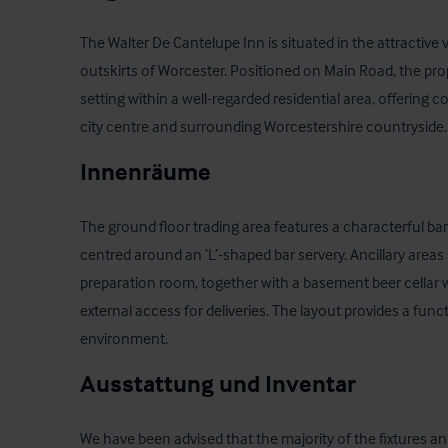
The Walter De Cantelupe Inn is situated in the attractive v
outskirts of Worcester. Positioned on Main Road, the pro
setting within a well-regarded residential area, offering 
city centre and surrounding Worcestershire countryside.
Innenräume
The ground floor trading area features a characterful bar a
centred around an ‘L’-shaped bar servery. Ancillary areas 
preparation room, together with a basement beer cellar 
external access for deliveries. The layout provides a funct
environment.
Ausstattung und Inventar
We have been advised that the majority of the fixtures an