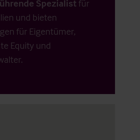
führende Spezialist
für
ien und bieten
ngen für Eigentümer,
ate Equity und
alter.