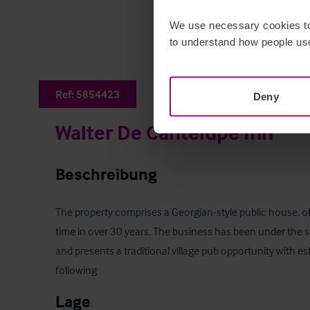
We use necessary cookies to
to understand how people use
Ref:
5854423
Deny
Walter De Cantelupe Inn
Beschreibung
The property comprises a Georgian-style public house, offe
time in over 30 years. The business has been under the
and presents a traditional village pub opportunity with est
following
Lage