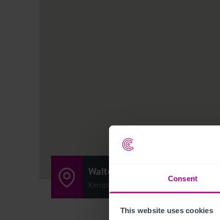
Walter De Cantelupe Inn
Consent
Kempsey, Nr Worcester WR5 3NA
This website uses cookies