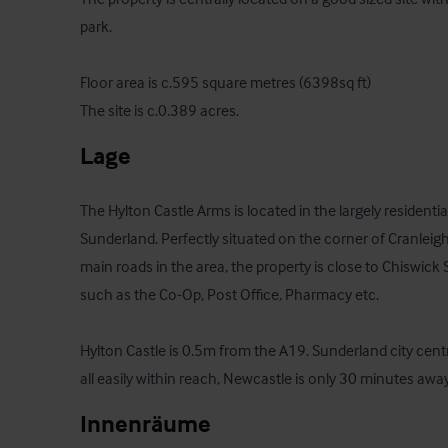
park.

Floor area is c.595 square metres (6398sq ft)

The site is c.0.389 acres.
Lage
The Hylton Castle Arms is located in the largely residentia
Sunderland. Perfectly situated on the corner of Cranlei
main roads in the area, the property is close to Chiswick S
such as the Co-Op, Post Office, Pharmacy etc.

Hylton Castle is 0.5m from the A19. Sunderland city cent
all easily within reach, Newcastle is only 30 minutes a
Innenräume