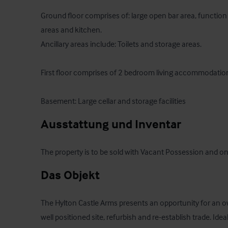
Ground floor comprises of: large open bar area, function
areas and kitchen. 

Ancillary areas include: Toilets and storage areas.

First floor comprises of 2 bedroom living accommodation
Basement: Large cellar and storage facilities
Ausstattung und Inventar
The property is to be sold with Vacant Possession and on
Das Objekt
The Hylton Castle Arms presents an opportunity for an o
well positioned site, refurbish and re-establish trade. Idea