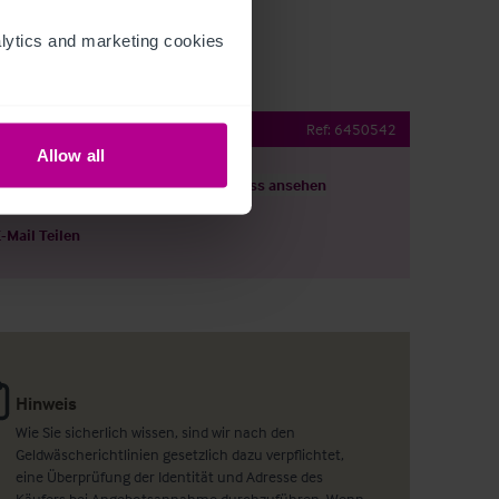
ytics and marketing cookies 
ub with Accommodation
Ref:
6450542
Allow all
ils herunterladen
Grundriss ansehen
E-Mail Teilen
Hinweis
Wie Sie sicherlich wissen, sind wir nach den
Geldwäscherichtlinien gesetzlich dazu verpflichtet,
eine Überprüfung der Identität und Adresse des
Käufers bei Angebotsannahme durchzuführen. Wenn