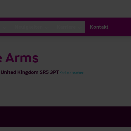
s
Neuigkeiten
Karriere
Kontakt
e Arms
r, United Kingdom SR5 3PT
Karte ansehen