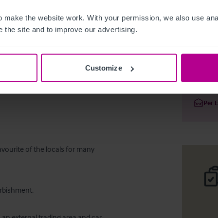
 make the website work. With your permission, we also use anal
 the site and to improve our advertising.
Vacant P
Customize
Deta
Per 
ourite of the locals for many 
rbishment. 

 an external trading area and car 