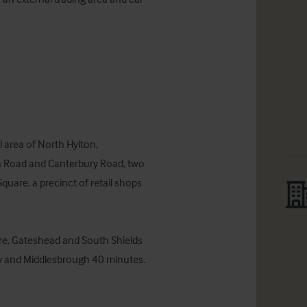
l area of North Hylton, 
gh Road and Canterbury Road, two 
quare, a precinct of retail shops 
re, Gateshead and South Shields 
way and Middlesbrough 40 minutes.