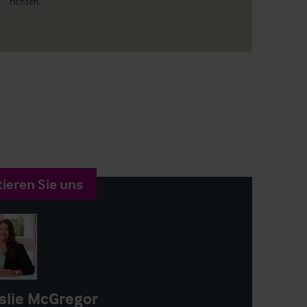
richten.
ieren Sie uns
slie McGregor