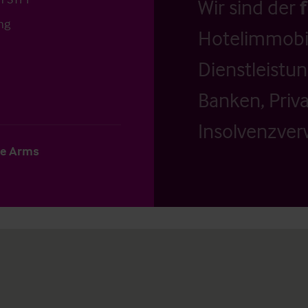
Wir sind der
ng
Hotelimmobil
Dienstleistu
Banken, Priv
Insolvenzverw
le Arms