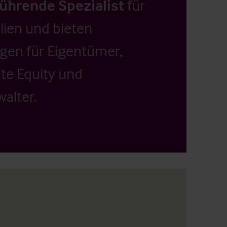
führende Spezialist
für
ien und bieten
ngen für Eigentümer,
ate Equity und
alter.