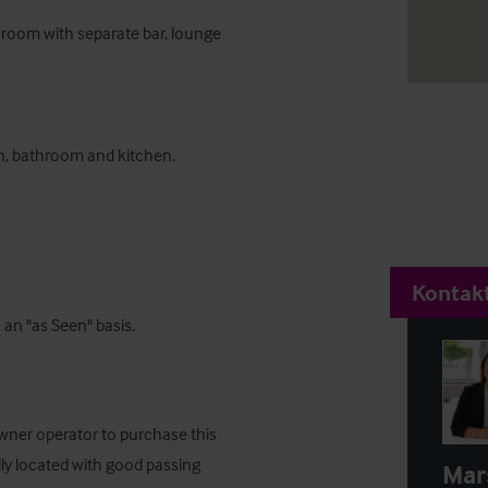
 room with separate bar, lounge 
, bathroom and kitchen. 

Kontakt
 an "as Seen" basis.
wner operator to purchase this 
lly located with good passing 
Mar