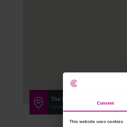
The Hylton Castle Arms
Consent
Cranleigh Road, Sunderland, Tyne and W
This website uses cookies