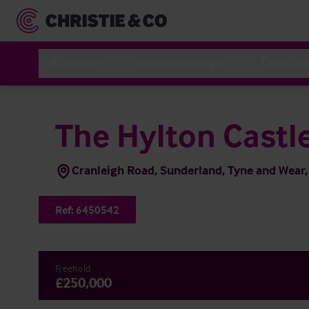
Branchen
Dienstleistungen
Über un
The Hylton Castl
Cranleigh Road, Sunderland, Tyne and Wea
Ref:
6450542
Freehold
£250,000