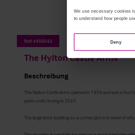
We use necessary cookies to
to understand how people use
Ref:
6450542
Deny
The Hylton Castle Arms
Beschreibung
The Hylton Castle Arms opened in 1959 and was a firm fav
years until closing in 2023. 

The large brick building on a corner plot is in need of refu
The property is centrally located on a good sized site with