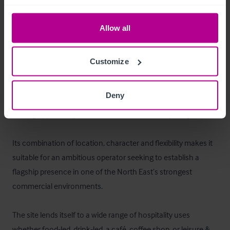
areas, for approx c.45 guests.  

Allow all
Ancillary areas include a fully fitted commercial kitchen, 
customer wc's, cellar and storage facilities.
Customize
Das Objekt
Deny
The Exchange represents a highly desirable and distinctive 
leasing opportunity in the heart of Newcastle upon Tyne. 

Its combination of location, character and flexibility makes it 
suitable for an ambitious operator seeking to establish a 
flagship presence in one of the North East’s strongest 
commercial environments. 

The site lends itself to a wide range of hospitality uses 
whether food‑led, drink‑led, a café, coffee shop, or leisure & 