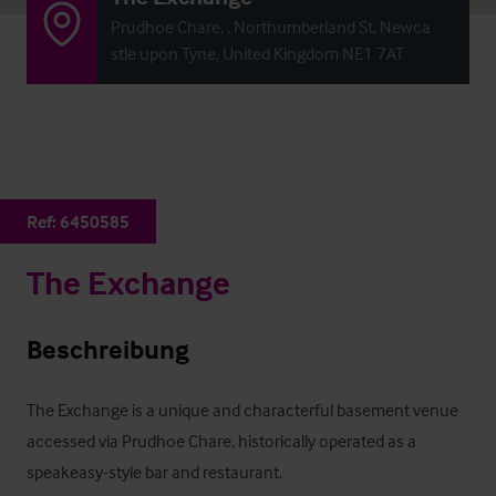
Prudhoe Chare, , Northumberland St, Newca
stle upon Tyne, United Kingdom NE1 7AT
Ref:
6450585
The Exchange
Beschreibung
The Exchange is a unique and characterful basement venue 
accessed via Prudhoe Chare, historically operated as a 
speakeasy-style bar and restaurant. 
