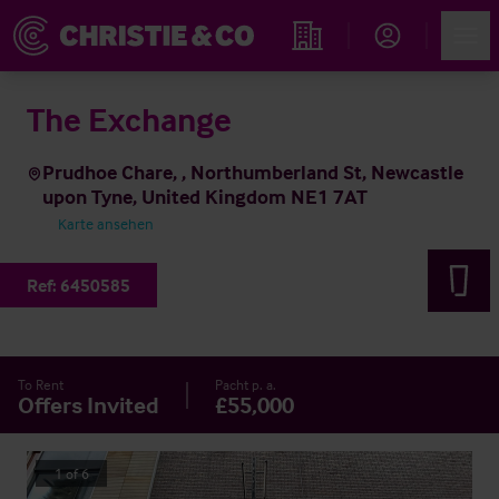
Account
Men
Immobiliensuche
The Exchange
Prudhoe Chare, , Northumberland St, Newcastle
upon Tyne, United Kingdom NE1 7AT
Karte ansehen
Ref:
6450585
To Rent
Pacht p. a.
Offers Invited
£55,000
1
of
6