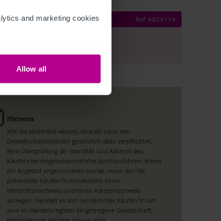
ytics and marketing cookies 
n the Wa'
Ref:
6854114
E-Mail Teilen
Allow all
Hinweis
Wie Sie sicherlich wissen, sind wir nach den
Geldwäscherichtlinien gesetzlich dazu verpflichtet,
eine Überprüfung der Identität und Adresse des
Käufers bei Angebotsannahme durchzuführen. Wenn
ein Angebot angenommen wurde, muss der/die
potentielle Käufer/in mindestens einen
Identitätsnachweis und einen Adressnachweis
vorlegen. Handelt es sich bei dem/der Käufer/in um
eine im Handelsregister eingetragene Gesellschaft,
benötigen wir darüber hinaus eine