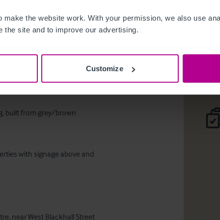
 make the website work. With your permission, we also use anal
The Hole i
 the site and to improve our advertising.
Per 
Customize
g, built from grey/brown 


erties with signage above and 
e, near West Blackhall Street 