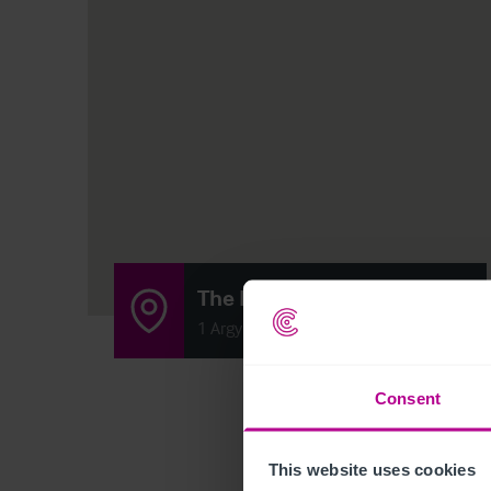
The Hole in the Wa'
1 Argyle Street, Greenock PA15 1XA
Consent
This website uses cookies