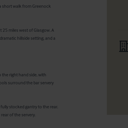
 a short walk from Greenock 
t 25 miles west of Glasgow. A 
ramatic hillside setting, and a 
the right hand side, with 
tools surround the bar servery 
ully stocked gantry to the rear.  
rear of the servery.