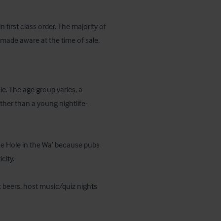
first class order. The majority of 
e made aware at the time of sale.
le. The age group varies, a 
ther than a young nightlife-
he Hole in the Wa’ because pubs 
ity.

 beers, host music/quiz nights 