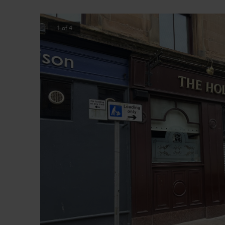
1
of
4