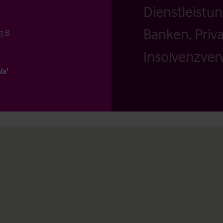
Dienstleistu
Banken, Priv
g B
Insolvenzverw
Wa'