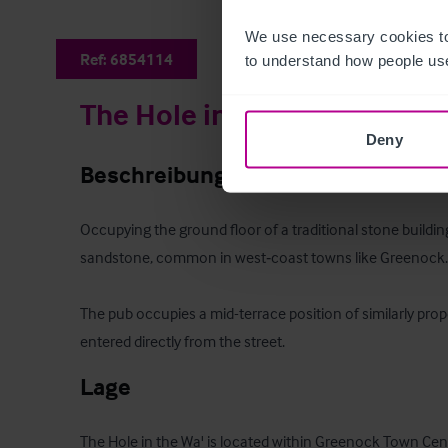
We use necessary cookies to
Ref:
6854114
to understand how people use
The Hole in the Wa'
Deny
Beschreibung
Occupying the ground floor of a traditional stone buildin
sandstone, common in west‑coast towns like Greenock. 
The pub occupies a mid-terrace position of similarly prop
entered directly from the street.
Lage
The Hole in the Wa' is located within Greenock Town Centr