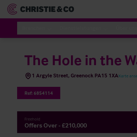
Branchen
Dienstleistungen
Über un
The Hole in the W
1 Argyle Street, Greenock PA15 1XA
Karte ans
Ref:
6854114
Freehold
Offers Over - £210,000