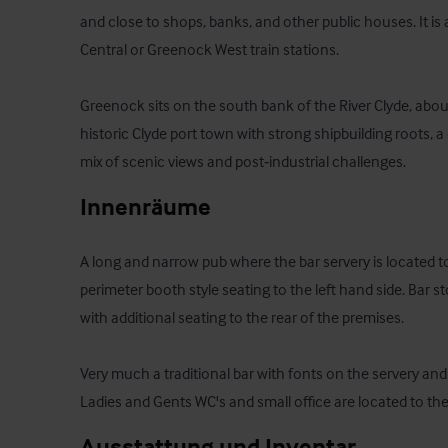
and close to shops, banks, and other public houses. It is
Central or Greenock West train stations.

Greenock sits on the south bank of the River Clyde, abou
historic Clyde port town with strong shipbuilding roots, a d
mix of scenic views and post‑industrial challenges.
Innenräume
A long and narrow pub where the bar servery is located to 
perimeter booth style seating to the left hand side. Bar s
with additional seating to the rear of the premises. 

Very much a traditional bar with fonts on the servery and f
Ladies and Gents WC's and small office are located to the 
Ausstattung und Inventar