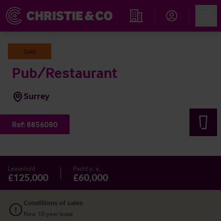
Account
Men
Immobiliensuche
Sold
Pub/Restaurant
Surrey
Ref:
8856080
Leasehold
Pacht p. a.
£125,000
£60,000
Conditions of sales
New 10-year lease