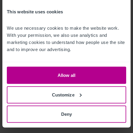
Kontaktieren Sie uns
This website uses cookies
We use necessary cookies to make the website work. 
With your permission, we also use analytics and 
marketing cookies to understand how people use the site 
and to improve our advertising.
Richard Wood
Regional Director – Pubs & Restaurants
Allow all
+44 7778 880 583
richard.wood@christie.com
Customize
Kontakt
Deny