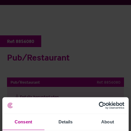
Ref:
8856080
Pub/Restaurant
Pub/Restaurant
Ref:
8856080
Details herunterladen
Per E-Mail Teilen
Consent
Details
About